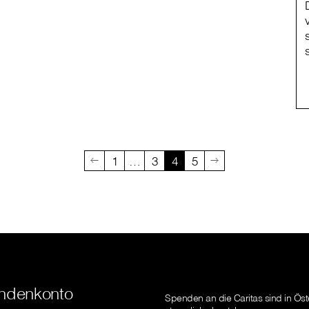
1
…
3
4
5
ndenkonto
Spenden an die Caritas sind in Öst