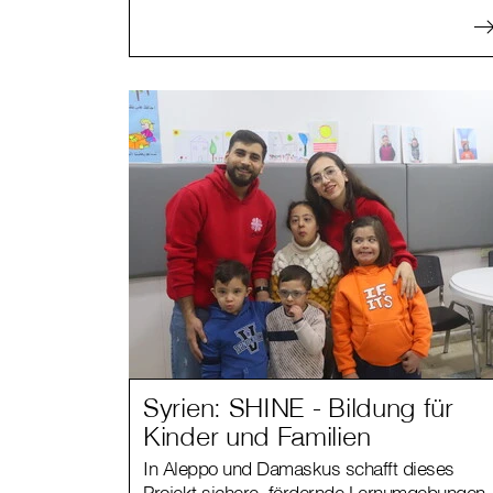
Syrien: SHINE - Bildung für
Kinder und Familien
In Aleppo und Damaskus schafft dieses
Projekt sichere, fördernde Lernumgebungen 