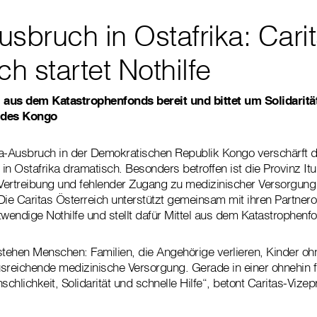
sbruch in Ostafrika: Cari
ch startet Nothilfe
el aus dem Katastrophenfonds bereit und bittet um Solidaritä
 des Kongo
a-Ausbruch in der Demokratischen Republik Kongo verschärft d
 in Ostafrika dramatisch. Besonders betroffen ist die Provinz It
ertreibung und fehlender Zugang zu medizinischer Versorgung d
e Caritas Österreich unterstützt gemeinsam mit ihren Partnero
twendige Nothilfe und stellt dafür Mittel aus dem Katastrophenfo
stehen Menschen: Familien, die Angehörige verlieren, Kinder oh
eichende medizinische Versorgung. Gerade in einer ohnehin fr
schlichkeit, Solidarität und schnelle Hilfe“, betont Caritas-Vize