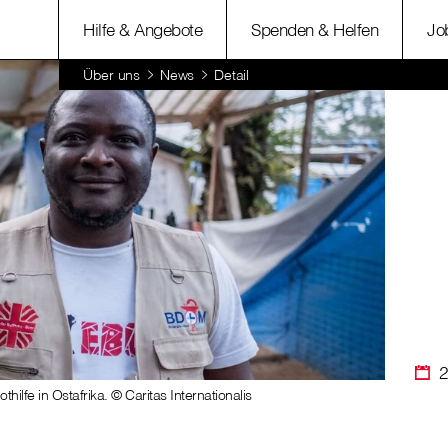
Hilfe & Angebote
Spenden & Helfen
Jo
Über uns
News
Detail
2
ilfe in Ostafrika. © Caritas Internationalis