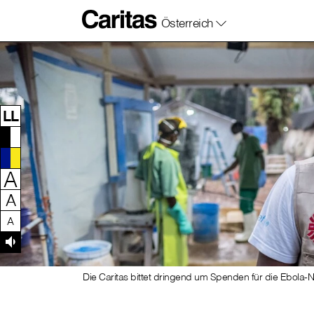
Österreich
Zum Inhalt dieser Seite
Zur Navigation
Zum Footer dieser Seite
LL
A
A
A
Die Caritas bittet dringend um Spenden für die Ebola-Noth