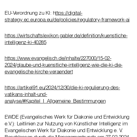
EU-Verordnung zu KI: h
ttps://digital-
strategy.ec.europa.eu/de/policies/regulatory-framework-ai
https://wirtschaftslexikon.gabler.de/definition/kuenstliche-
intelligenz-ki-40285
https://www.evangelisch.de/inhalte/227000/15-02-
2024/glaube-und-kuenstliche-intelligenz-wie-die-ki-die-
evangelische-kirche-veraendert
https://artikel91.eu/2024/12/30/die-ki-regulierung-des-
vatikans-inhalt-und-
analyse/#Kapitel_I_Allgemeine_Bestimmungen
EWDE (Evangelisches Werk für Diakonie und Entwicklung
e.V.): Leitlinien zur Nutzung von Künstlicher Intelligenz im
Evangelischen Werk für Diakonie und Entwicklung e. V.
Beschlossen durch die Managementrunde am 27.02.2024