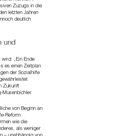
ssiven Zuzugs in die
 den letzten Jahren
ennoch deutlich
n und
 wird: „Ein Ende
s es einen Zeitplan
gen der Sozialhilfe
gewährleistet
n Zukunft
g-Musenbichler.
dliche von Beginn an
lfe-Reform
rmen wie die
nderes, als weniger
in – unabhängig von