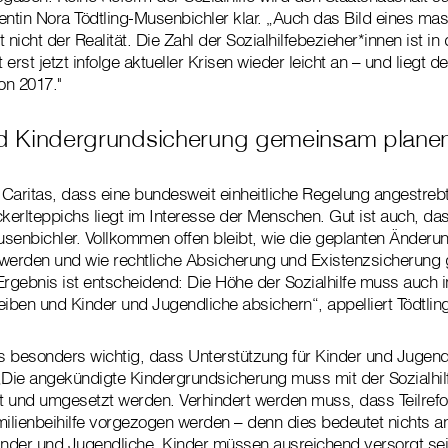
identin Nora Tödtling-Musenbichler klar. „Auch das Bild eines ma
t nicht der Realität. Die Zahl der Sozialhilfebezieher*innen ist in
erst jetzt infolge aktueller Krisen wieder leicht an – und liegt d
on 2017."
und Kindergrundsicherung gemeinsam plane
e Caritas, dass eine bundesweit einheitliche Regelung angestrebt
ckerlteppichs liegt im Interesse der Menschen. Gut ist auch, das
usenbichler. Vollkommen offen bleibt, wie die geplanten Änderun
werden und wie rechtliche Absicherung und Existenzsicherung 
Ergebnis ist entscheidend: Die Höhe der Sozialhilfe muss auch i
eiben und Kinder und Jugendliche absichern“, appelliert Tödtlin
as besonders wichtig, dass Unterstützung für Kinder und Jugen
: „Die angekündigte Kindergrundsicherung muss mit der Sozialhi
und umgesetzt werden. Verhindert werden muss, dass Teilrefo
lienbeihilfe vorgezogen werden – denn dies bedeutet nichts a
Kinder und Jugendliche. Kinder müssen ausreichend versorgt se