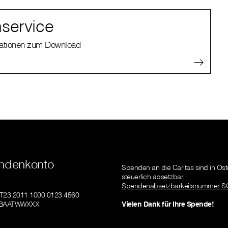
service
kationen zum Download
ndenkonto
Spenden an die Caritas sind in Öst
steuerlich absetzbar.
Spendenabsetzbarkeitsnummer S
AT23 2011 1000 0123 4560
GIBAATWWXXX
Vielen Dank für Ihre Spende!