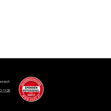
erreich
O-1126