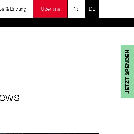
SPRACHE AUSWÄH
bs & Bildung
Über uns
JETZT SPENDEN
ews