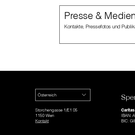
Presse & Medien
Kontakte, Pressefotos und Publi
Österreich
Spe
Storchengasse 1/E1 05
Caritas
1150 Wien
IBAN: 
Kontakt
BIC: 