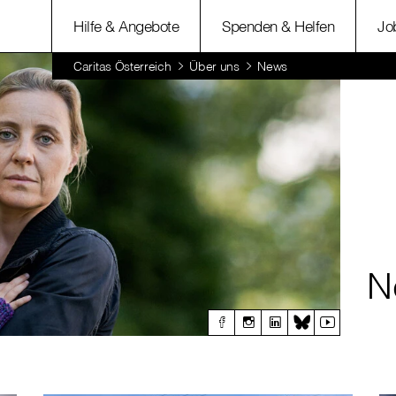
Hilfe & Angebote
Spenden & Helfen
Jo
Caritas Österreich
Über uns
News
N