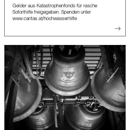
Gelder aus Katastrophenfonds für rasche
Soforthilfe freigegeben. Spenden unter
www.caritas.at/hochwasserhilfe