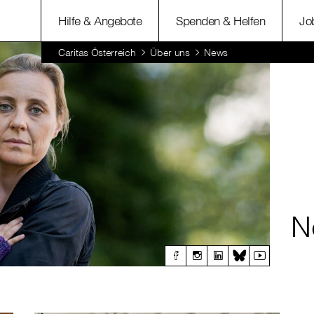
Hilfe & Angebote
Spenden & Helfen
Jo
Caritas Österreich
Über uns
News
N