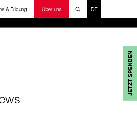
SPRACHE AUSWÄH
bs & Bildung
Über uns
JETZT SPENDEN
ews