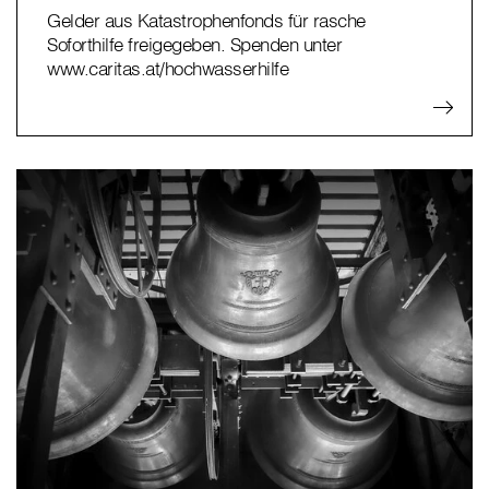
Gelder aus Katastrophenfonds für rasche
Soforthilfe freigegeben. Spenden unter
www.caritas.at/hochwasserhilfe