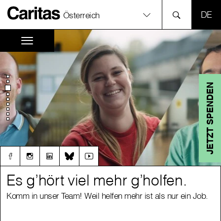
SPR
Österreich
JETZT SPENDEN
Es g’hört viel mehr g’holfen.
Es g’hört viel mehr g’holfen.
Komm in unser Team! Weil helfen mehr ist als nur ein Job.
Komm in unser Team! Weil helfen mehr ist als nur ein Job.