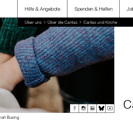
Hilfe & Angebote
Spenden & Helfen
Jo
Über uns
Über die Caritas
Caritas und Kirche
C
nah Busing