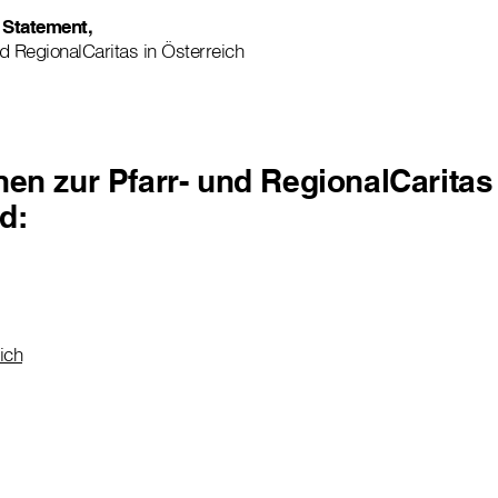
 Statement,
nd RegionalCaritas in Österreich
nen zur Pfarr- und RegionalCaritas
d:
ich