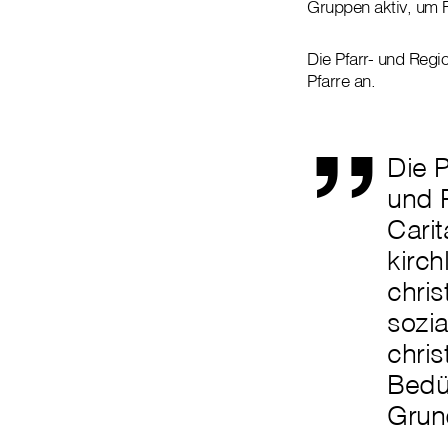
Gruppen aktiv, um F
„
Die Pfarr- und Regio
Pfarre an.
Die P
und P
Carit
kirch
chri
sozi
chris
Bedü
Grun