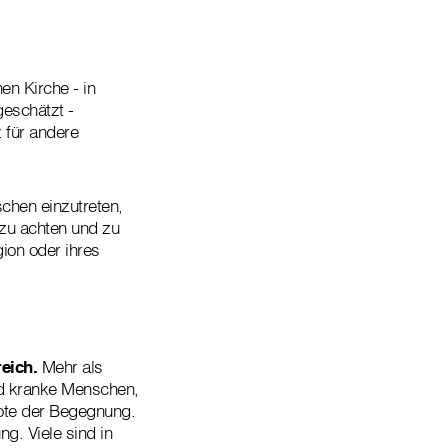
hen Kirche - in
geschätzt -
 für andere
schen einzutreten,
zu achten und zu
gion oder ihres
reich.
Mehr als
nd kranke Menschen,
ote der Begegnung.
. Viele sind in