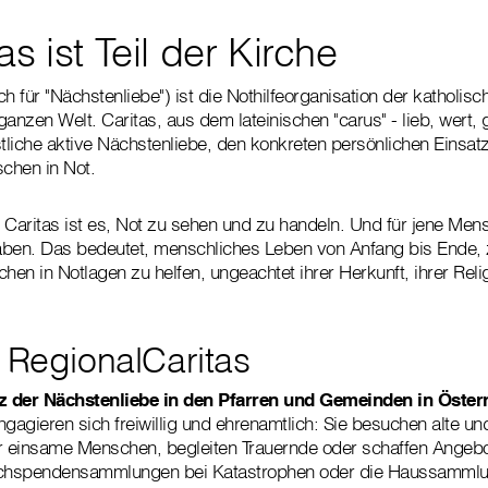
as ist Teil der Kirche
ch für "Nächstenliebe") ist die Nothilfeorganisation der katholisc
anzen Welt. Caritas, aus dem lateinischen "carus" - lieb, wert, 
stliche aktive Nächstenliebe, den konkreten persönlichen Einsatz
chen in Not.
 Caritas ist es, Not zu sehen und zu handeln. Und für jene Men
aben. Das bedeutet, menschliches Leben von Anfang bis Ende, 
en in Notlagen zu helfen, ungeachtet ihrer Herkunft, ihrer Reli
d RegionalCaritas
tz der Nächstenliebe in den Pfarren und Gemeinden in Öster
agieren sich freiwillig und ehrenamtlich: Sie besuchen alte u
ür einsame Menschen, begleiten Trauernde oder schaffen Angeb
achspendensammlungen bei Katastrophen oder die Haussammlung