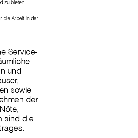
d zu bieten.
 die Arbeit in der
ne Service-
räumliche
en und
äuser,
en sowie
nehmen der
 Nöte,
 sind die
trages.