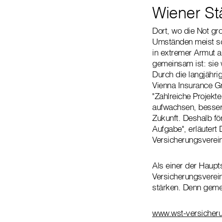
Wiener St
Dort, wo die Not gr
Umständen meist sch
in extremer Armut a
gemeinsam ist: sie 
Durch die langjähri
Vienna Insurance G
"Zahlreiche Projekt
aufwachsen, besser
Zukunft. Deshalb fö
Aufgabe", erläutert
Versicherungsverei
Als einer der Haupt
Versicherungsverei
stärken. Denn gemei
www.wst-versicheru