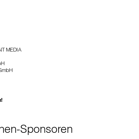
NT MEDIA
bH
 GmbH
n!
en-Sponsoren