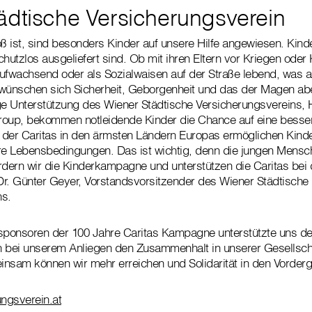
ädtische Versicherungsverein
oß ist, sind besonders Kinder auf unsere Hilfe angewiesen. Kind
utzlos ausgeliefert sind. Ob mit ihren Eltern vor Kriegen oder K
ufwachsend oder als Sozialwaisen auf der Straße lebend, was a
wünschen sich Sicherheit, Geborgenheit und das der Magen abe
ge Unterstützung des Wiener Städtische Versicherungsvereins, 
roup, bekommen notleidende Kinder die Chance auf eine besser
e der Caritas in den ärmsten Ländern Europas ermöglichen Kinde
e Lebensbedingungen. Das ist wichtig, denn die jungen Mensc
rdern wir die Kinderkampagne und unterstützen die Caritas bei 
 Dr. Günter Geyer, Vorstandsvorsitzender des Wiener Städtische
ns.
sponsoren der 100 Jahre Caritas Kampagne unterstützte uns de
n bei unserem Anliegen den Zusammenhalt in unserer Gesellsch
nsam können wir mehr erreichen und Solidarität in den Vordergr
ngsverein.at