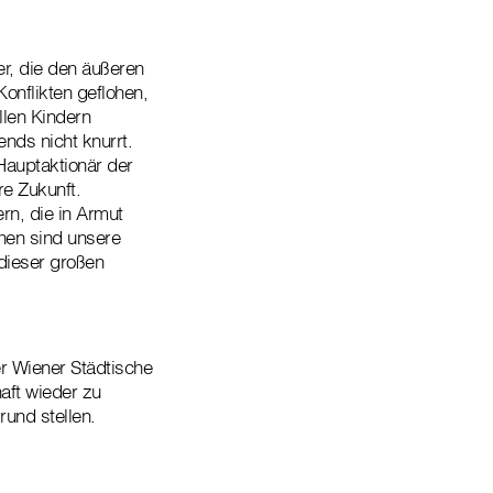
er, die den äußeren
onflikten geflohen,
llen Kindern
nds nicht knurrt.
Hauptaktionär der
e Zukunft.
rn, die in Armut
hen sind unsere
dieser großen
r Wiener Städtische
aft wieder zu
und stellen.