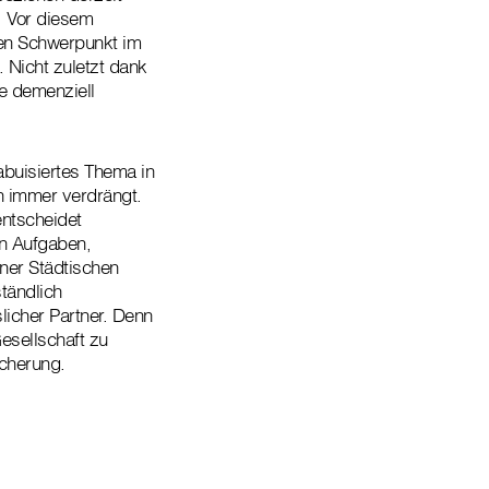
. Vor diesem
en Schwerpunkt im
 Nicht zuletzt dank
de demenziell
abuisiertes Thema in
h immer verdrängt.
entscheidet
en Aufgaben,
ner Städtischen
ständlich
licher Partner. Denn
Gesellschaft zu
icherung.