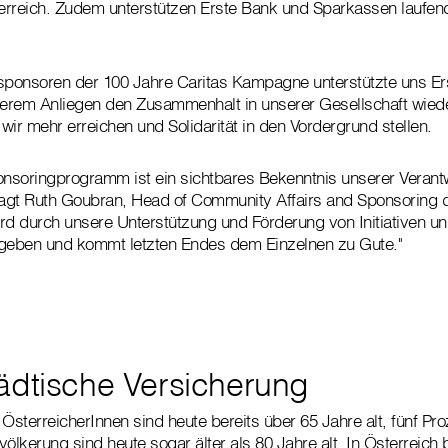
erreich. Zudem unterstützen Erste Bank und Sparkassen laufend
tsponsoren der 100 Jahre Caritas Kampagne unterstützte uns E
erem Anliegen den Zusammenhalt in unserer Gesellschaft wiede
r mehr erreichen und Solidarität in den Vordergrund stellen.
oringprogramm ist ein sichtbares Bekenntnis unserer Veran
sagt Ruth Goubran, Head of Community Affairs and Sponsoring 
rd durch unsere Unterstützung und Förderung von Initiativen un
eben und kommt letzten Endes dem Einzelnen zu Gute."
ädtische Versicherung
ÖsterreicherInnen sind heute bereits über 65 Jahre alt, fünf Pro
ölkerung sind heute sogar älter als 80 Jahre alt. In Österreich 