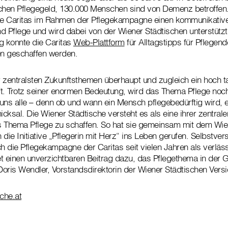
hen Pflegegeld, 130.000 Menschen sind von Demenz betroffen
die Caritas im Rahmen der Pflegekampagne einen kommunikativ
d Pflege und wird dabei von der Wiener Städtischen unterstützt.
g konnte die Caritas
Web-Plattform
für Alltagstipps für Pflegen
n geschaffen werden.
er zentralsten Zukunftsthemen überhaupt und zugleich ein hoch t
t. Trotz seiner enormen Bedeutung, wird das Thema Pflege noc
t uns alle – denn ob und wann ein Mensch pflegebedürftig wird, 
cksal. Die Wiener Städtische versteht es als eine ihrer zentral
s Thema Pflege zu schaffen. So hat sie gemeinsam mit dem Wie
die Initiative „Pflegerin mit Herz“ ins Leben gerufen. Selbstver
ch die Pflegekampagne der Caritas seit vielen Jahren als verläss
stet einen unverzichtbaren Beitrag dazu, das Pflegethema in der 
 Doris Wendler, Vorstandsdirektorin der Wiener Städtischen Vers
che.at