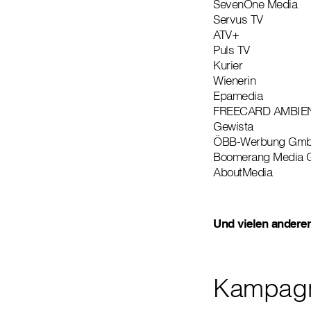
SevenOne Media
Servus TV
ATV+
Puls TV
Kurier
Wienerin
Epamedia
FREECARD AMBIE
Gewista
ÖBB-Werbung Gm
Boomerang Media
AboutMedia
Und vielen andere
Kampagn