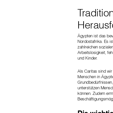
Traditio
Herausf
Ägypten ist das be
Nordostafrika. Es i
zahlreichen soziale
Arbeitslosigkeit, f
und Kinder.
Als Caritas sind wi
Menschen in Ägypte
Grundbedürfnissen,
unterstützen Mensch
können. Zudem ermö
Beschäftigungsmögl