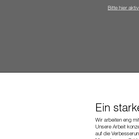
Bitte hier akti
Ein star
Wir arbeiten eng m
Unsere Arbeit konze
auf die Verbesserun