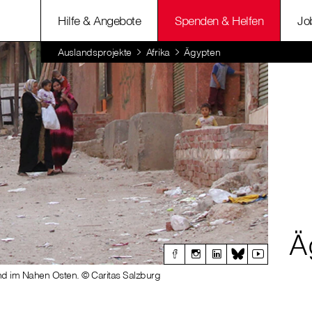
Hilfe & Angebote
Spenden & Helfen
Jo
Auslandsprojekte
Afrika
Ägypten
Ä
and im Nahen Osten. © Caritas Salzburg