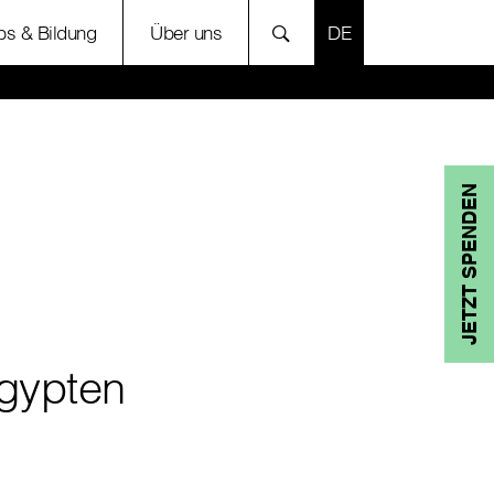
SPRACHE AUSWÄH
bs & Bildung
Über uns
JETZT SPENDEN
gypten