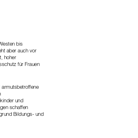
Westen bis
eht aber auch vor
t, hoher
sschutz für Frauen
r armutsbetroffene
n
kinder und
agen schaffen
grund Bildungs- und