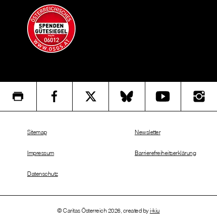
Sitemap
Newsletter
Impressum
Barrierefreiheitserklärung
Datenschutz
© Caritas Österreich 2026, created by
i-kiu