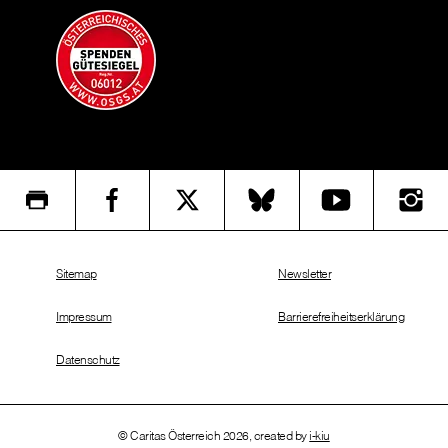
Sitemap
Newsletter
Impressum
Barrierefreiheitserklärung
Datenschutz
© Caritas Österreich 2026, created by
i-kiu