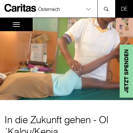
SPR
Österreich
JETZT SPENDEN
In die Zukunft gehen - Ol
´Kalou/Kenia