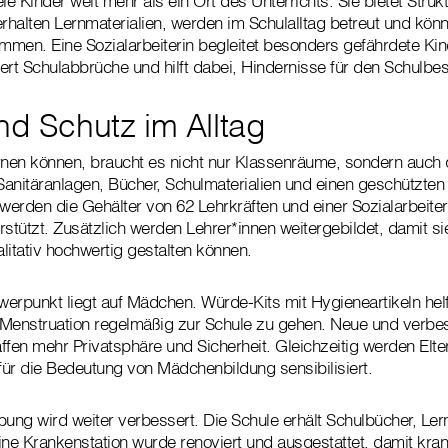
iele Kinder weit mehr als ein Ort des Unterrichts. Sie bietet Struk
erhalten Lernmaterialien, werden im Schulalltag betreut und kö
men. Eine Sozialarbeiterin begleitet besonders gefährdete Kin
ert Schulabbrüche und hilft dabei, Hindernisse für den Schulb
nd Schutz im Alltag
rnen können, braucht es nicht nur Klassenräume, sondern auch qu
 Sanitäranlagen, Bücher, Schulmaterialien und einen geschützten 
rden die Gehälter von 62 Lehrkräften und einer Sozialarbeite
stützt. Zusätzlich werden Lehrer*innen weitergebildet, damit sie
litativ hochwertig gestalten können.
erpunkt liegt auf Mädchen. Würde-Kits mit Hygieneartikeln he
 Menstruation regelmäßig zur Schule zu gehen. Neue und verbe
ffen mehr Privatsphäre und Sicherheit. Gleichzeitig werden Elte
ür die Bedeutung von Mädchenbildung sensibilisiert.
ng wird weiter verbessert. Die Schule erhält Schulbücher, Ler
ine Krankenstation wurde renoviert und ausgestattet, damit kr