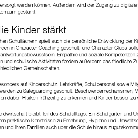
versorgt werden können. Außerdem wird der Zugang zu digitale
erraum gestärkt.
ie Kinder stärkt
en Schulfächern spielt auch die persönliche Entwicklung der Ki
erden in Character Coaching geschult, und Character Clubs solle
erantwortungsbewusstsein, Empathie und soziale Kompetenzen z
en und schulische Aktivitäten fördern außerdem das friedliche
chiedlichen Gemeinschaften.
esonders auf Kinderschutz. Lehrkräfte, Schulpersonal sowie Mitg
werden zu Safeguarding geschult. Beschwerdemechanismen, V
lfen dabei, Risiken frühzeitig zu erkennen und Kinder besser zu
dwirtschaft bleibt Teil des Schulalltags. Ein Schulgarten und U
ern praktische Kenntnisse zu Ernährung, Hygiene und Umweltsch
nen und ihren Familien auch über die Schule hinaus zugutekomm