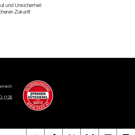
mut und Unsicherheit
icheren Zukunft
erreich
O-1126