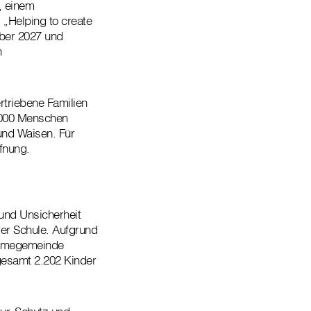
, einem
 „Helping to create
mber 2027 und
n
rtriebene Familien
.000 Menschen
und Waisen. Für
ffnung.
und Unsicherheit
der Schule. Aufgrund
ahmegemeinde
gesamt 2.202 Kinder