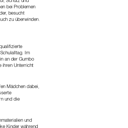
tur, Schutz und
nnen bei Problemen
der, besucht
esuch zu überwinden.
alifizierte
Schulalltag. Im
rin an der Gumbo
 ihren Unterricht
lfen Mädchen dabei,
sserte
rn und die
nmaterialien und
anke Kinder während