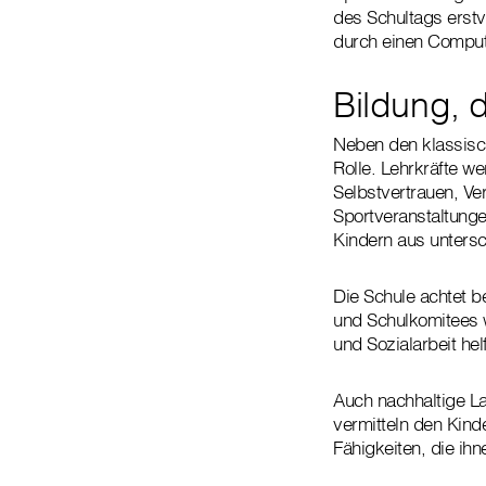
des Schultags erst
durch einen Comput
Bildung, d
Neben den klassisch
Rolle. Lehrkräfte w
Selbstvertrauen, V
Sportveranstaltung
Kindern aus unters
Die Schule achtet b
und Schulkomitees 
und Sozialarbeit he
Auch nachhaltige Lan
vermitteln den Kind
Fähigkeiten, die ih