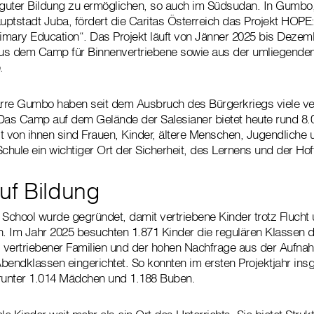
guter Bildung zu ermöglichen, so auch im Südsudan. In Gumbo
ptstadt Juba, fördert die Caritas Österreich das Projekt HOPE:
rimary Education“. Das Projekt läuft von Jänner 2025 bis Deze
 aus dem Camp für Binnenvertriebene sowie aus der umliegende
.
arre Gumbo haben seit dem Ausbruch des Bürgerkriegs viele ve
 Das Camp auf dem Gelände der Salesianer bietet heute rund 8
t von ihnen sind Frauen, Kinder, ältere Menschen, Jugendliche 
 Schule ein wichtiger Ort der Sicherheit, des Lernens und der Ho
uf Bildung
chool wurde gegründet, damit vertriebene Kinder trotz Flucht 
n. Im Jahr 2025 besuchten 1.871 Kinder die regulären Klassen 
 vertriebener Familien und der hohen Nachfrage aus der Aufn
bendklassen eingerichtet. So konnten im ersten Projektjahr ins
arunter 1.014 Mädchen und 1.188 Buben.