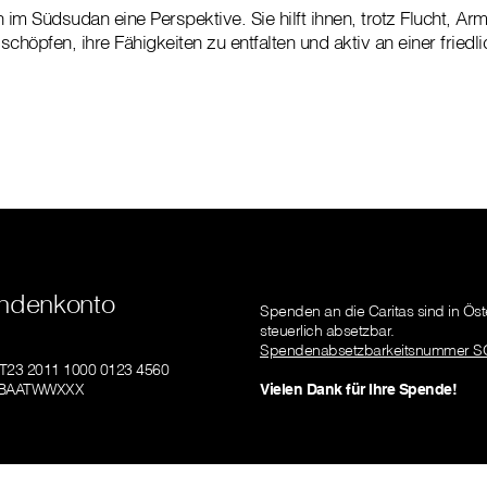
 im Südsudan eine Perspektive. Sie hilft ihnen, trotz Flucht, Ar
chöpfen, ihre Fähigkeiten zu entfalten und aktiv an einer friedl
ndenkonto
Spenden an die Caritas sind in Öst
steuerlich absetzbar.
Spendenabsetzbarkeitsnummer S
AT23 2011 1000 0123 4560
GIBAATWWXXX
Vielen Dank für Ihre Spende!