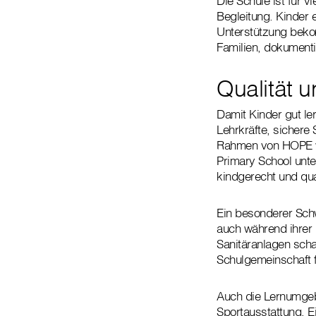
Die Schule ist für v
Begleitung. Kinder 
Unterstützung bekom
Familien, dokumenti
Qualität u
Damit Kinder gut le
Lehrkräfte, sichere
Rahmen von HOPE we
Primary School unter
kindgerecht und qua
Ein besonderer Schw
auch während ihrer
Sanitäranlagen scha
Schulgemeinschaft f
Auch die Lernumgebu
Sportausstattung. E