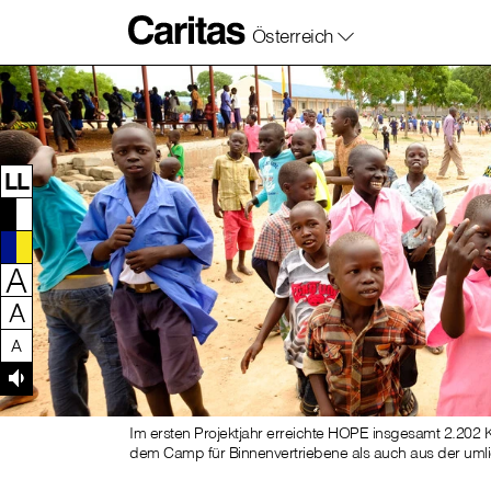
Österreich
Zum Inhalt dieser Seite
Zur Navigation
Zum Footer dieser Seite
LL
A
A
A
Im ersten Projektjahr erreichte HOPE insgesamt 2.202
dem Camp für Binnenvertriebene als auch aus der um