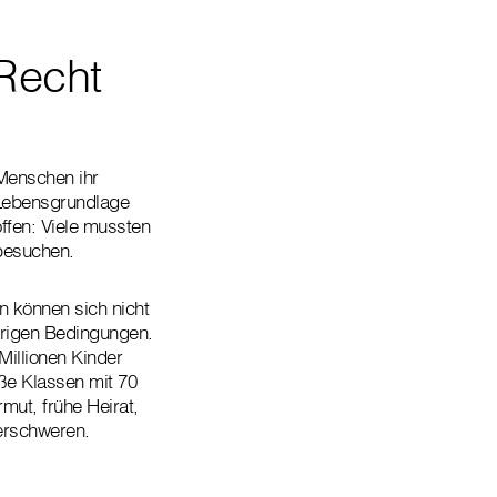
Recht
Menschen ihr
e Lebensgrundlage
ffen: Viele mussten
 besuchen.
n können sich nicht
erigen Bedingungen.
Millionen Kinder
oße Klassen mit 70
mut, frühe Heirat,
 erschweren.