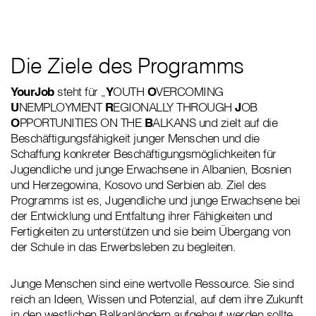
Die Ziele des Programms
YourJob
steht für „
Y
OUTH
O
VERCOMING
U
NEMPLOYMENT
R
EGIONALLY THROUGH
J
OB
O
PPORTUNITIES ON THE
B
ALKANS und zielt auf die
Beschäftigungsfähigkeit junger Menschen und die
Schaffung konkreter Beschäftigungsmöglichkeiten für
Jugendliche und junge Erwachsene in Albanien, Bosnien
und Herzegowina, Kosovo und Serbien ab. Ziel des
Programms ist es, Jugendliche und junge Erwachsene bei
der Entwicklung und Entfaltung ihrer Fähigkeiten und
Fertigkeiten zu unterstützen und sie beim Übergang von
der Schule in das Erwerbsleben zu begleiten.
Junge Menschen sind eine wertvolle Ressource. Sie sind
reich an Ideen, Wissen und Potenzial, auf dem ihre Zukunft
in den westlichen Balkanländern aufgebaut werden sollte.