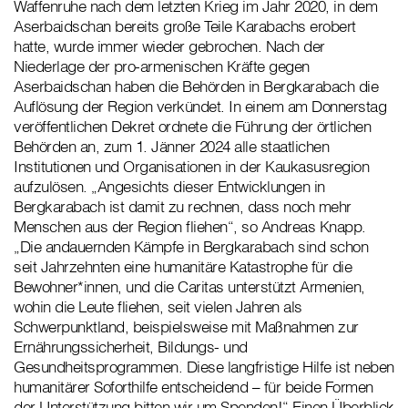
Waffenruhe nach dem letzten Krieg im Jahr 2020, in dem
Aserbaidschan bereits große Teile Karabachs erobert
hatte, wurde immer wieder gebrochen. Nach der
Niederlage der pro-armenischen Kräfte gegen
Aserbaidschan haben die Behörden in Bergkarabach die
Auflösung der Region verkündet. In einem am Donnerstag
veröffentlichen Dekret ordnete die Führung der örtlichen
Behörden an, zum 1. Jänner 2024 alle staatlichen
Institutionen und Organisationen in der Kaukasusregion
aufzulösen. „Angesichts dieser Entwicklungen in
Bergkarabach ist damit zu rechnen, dass noch mehr
Menschen aus der Region fliehen“, so Andreas Knapp.
„Die andauernden Kämpfe in Bergkarabach sind schon
seit Jahrzehnten eine humanitäre Katastrophe für die
Bewohner*innen, und die Caritas unterstützt Armenien,
wohin die Leute fliehen, seit vielen Jahren als
Schwerpunktland, beispielsweise mit Maßnahmen zur
Ernährungssicherheit, Bildungs- und
Gesundheitsprogrammen. Diese langfristige Hilfe ist neben
humanitärer Soforthilfe entscheidend – für beide Formen
der Unterstützung bitten wir um Spenden!“ Einen Überblick