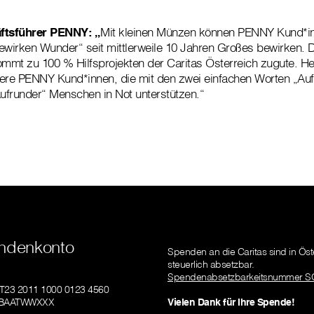
äftsführer PENNY: „
Mit kleinen Münzen können PENNY Kund*in
ewirken Wunder“ seit mittlerweile 10 Jahren Großes bewirken. D
mt zu 100 % Hilfsprojekten der Caritas Österreich zugute. He
re PENNY Kund*innen, die mit den zwei einfachen Worten „Aufr
ufrunder“ Menschen in Not unterstützen.“
ndenkonto
Spenden an die Caritas sind in Öst
steuerlich absetzbar.
Spendenabsetzbarkeitsnummer S
AT23 2011 1000 0123 4560
GIBAATWWXXX
Vielen Dank für Ihre Spende!