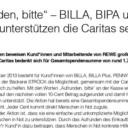
den, bitte“ – BILLA, BIPA 
nterstützen die Caritas se
ren beweisen Kund*innen und Mitarbeitende von REWE große 
Caritas bedankt sich für Gesamtspendensumme von rund 1,7
mber 2013 besteht für Kund*innen von BILLA, BILLA Plus, PENN
len der Bäckerei STRÖCK die Möglichkeit, gemeinsam mit der Ca
ich zu helfen. Mit den Worten „Aufrunden, bitte“ an der Kasse wi
 den nächsten vollen 10-Cent Betrag aufgerundet und damit Hi
ch unterstützt. Die Aktion hat bereits eine Gesamtspendensumm
icht. Jeder Cent kommt direkt Menschen in Not zugute.
r Aktion ist, dass sie eine einfache und unkomplizierte Möglichk
schen in Not zu unterstützen. Durch das Aufrunden des Einkauf
e*r Kund*in dazu beitragen, dass Menschen in Not konkrete Hi