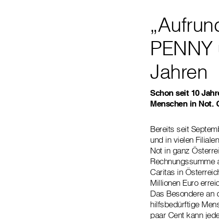
„Aufrun
PENNY u
Jahren
Schon seit 10 Jah
Menschen in Not. 
Bereits seit Septe
und in vielen Filia
Not in ganz Österre
Rechnungssumme auf
Caritas in Österrei
Millionen Euro erre
Das Besondere an de
hilfsbedürftige Men
paar Cent kann jed