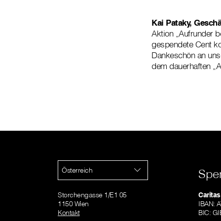
Kai Pataky, Gesch
Aktion „Aufrunder b
gespendete Cent kom
Dankeschön an unse
dem dauerhaften „A
Österreich
Spe
Storchengasse 1/E1 05
Caritas
1150 Wien
IBAN: 
Kontakt
BIC: 