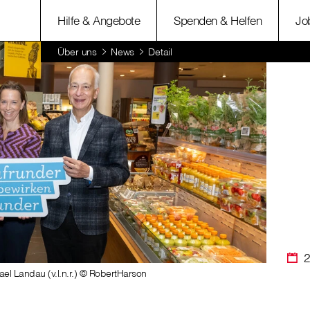
Hilfe & Angebote
Spenden & Helfen
Jo
Über uns
News
Detail
2
el Landau (v.l.n.r.) © RobertHarson