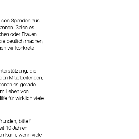
.
it den Spenden aus
können. Seien es
schen oder Frauen
die deutlich machen,
en wir konkrete
nterstützung, die
den Mitarbeitenden,
 denen es gerade
 im Leben von
e für wirklich viele
frunden, bitte!"
eit 10 Jahren
en kann, wenn viele