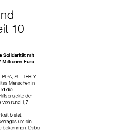
und
it 10
Solidarität mit
 Millionen Euro.
Y, BIPA, SÜTTERLY
ritas Menschen in
rd die
lfsprojekte der
e von rund 1,7
eit bietet,
betrages um ein
lfe bekommen. Dabei