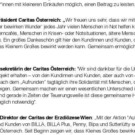
*innen mit kleineren Einkäufen möglich, einen Beitrag zu leisten
äsident Caritas Österreich: „
Wir freuen uns sehr, dass wir m
er bewirken Wunder‘ jedes Jahr vielen Menschen in Not helfen 
erncafés, Menschen in Krisen- oder Notsituationen, ältere Men
. Ein großes Dankeschön gilt hier den Kundinnen und Kunden, 
as Kleinem Großes bewirkt werden kann. Gemeinsam ermöglich
sekretärin der Caritas Österreich:
"Wir sind dankbar für die U
ojekt erhalten – von den Kundinnen und Kunden, aber auch von 
 nach dem „Aufrunden“ tagtäglich ihre Solidarität mit Menschen,
 zeigen. Gemeinsam machen wir einen wesentlichen Unterschied
d gerade in Zeiten der Teuerungswelle ist diese gemeinsame Hilf
glich notwendig".
Direktor der Caritas der Erzdiözese Wien
: „Mit der Aktion "Au
d Kunden von BILLA, BILLA Plus, Penny, Bipa und Sutterlütty s
Österreich. Seit Beginn zeigen wir, dass Kleines Großes bewirk