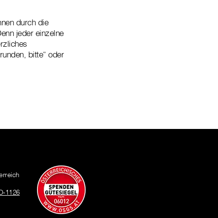
nen durch die
enn jeder einzelne
rzliches
unden, bitte“ oder
erreich
O-1126