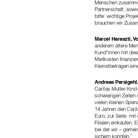
Menschen zusammenh
Partnerschaft, sowi
bitte‘ wichtige Pro
brauchen wir Zusam
Marcel Haraszti, V
anderem ältere Mens
Kund*innen mit die
Mietkosten finanzier
Kleinstbeträgen ein
Andreas Persigehl
Caritas Mutter-Kind
schwierigen Zeiten 
vielen kleinen Spen
14 Jahren den Cari
Euro, zur Seite: mi
Filialen einkaufen.
bei der wir – gemei
sichern konnten.“