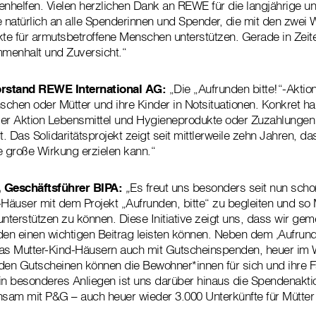
elfen. Vielen herzlichen Dank an REWE für die langjährige un
e natürlich an alle Spenderinnen und Spender, die mit den zwei 
jekte für armutsbetroffene Menschen unterstützen. Gerade in Zeit
menhalt und Zuversicht.“
orstand REWE International AG:
„Die „Aufrunden bitte!“-Aktion
chen oder Mütter und ihre Kinder in Notsituationen. Konkret h
ser Aktion Lebensmittel und Hygieneprodukte oder Zuzahlungen
t. Das Solidaritätsprojekt zeigt seit mittlerweile zehn Jahren, 
e große Wirkung erzielen kann.“
, Geschäftsführer BIPA:
„
Es freut uns besonders seit nun scho
-Häuser mit dem Projekt „Aufrunden, bitte“ zu begleiten und so 
unterstützen zu können. Diese Initiative zeigt uns, dass wir ge
den einen wichtigen Beitrag leisten können. Neben dem ‚Aufrunde
tas Mutter-Kind-Häusern auch mit Gutscheinspenden, heuer im 
t den Gutscheinen können die Bewohner*innen für sich und ihre F
 Ein besonderes Anliegen ist uns darüber hinaus die Spendenakti
nsam mit P&G – auch heuer wieder 3.000 Unterkünfte für Mütter