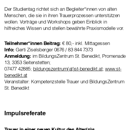
Der Studientag richtet sich an Begleiter*innen von alten
Menschen, die sie in ihren Trauerprozessen unterstützen
wollen. Vorträge und Workshops geben Einblick in
hilfreiches Wissen und stellen bewährte Praxismodelle vor.
Teilnehmer*innen Beitrag:
€ 80,- inkl. Mittagessen
Info:
Gerti Ziselsberger 0676 / 83 844 7373
Anmeldung:
im BildungsZentrum St. Benedikt, Promenade
13, 3353 Seitenstetten;
07477 42885;
bildungszentrum(at)st-benedikt.at
;
www.st-
benedikt.at
Veranstalter: Kompetenzstelle Trauer und BildungsZentrum
St. Benedikt
Impulsreferate
Trauer in einer neuen Kultur des Alter(n)s