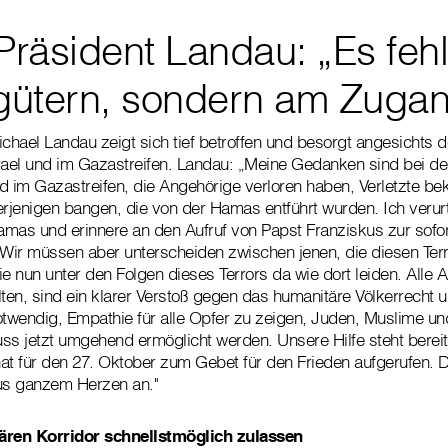
Präsident Landau: „Es fehl
sgütern, sondern am Zugan
ichael Landau zeigt sich tief betroffen und besorgt angesichts d
srael und im Gazastreifen. Landau: „Meine Gedanken sind bei 
und im Gazastreifen, die Angehörige verloren haben, Verletzte 
erjenigen bangen, die von der Hamas entführt wurden. Ich verurte
Hamas und erinnere an den Aufruf von Papst Franziskus zur sofo
 Wir müssen aber unterscheiden zwischen jenen, die diesen Ter
e nun unter den Folgen dieses Terrors da wie dort leiden. Alle An
lten, sind ein klarer Verstoß gegen das humanitäre Völkerrecht 
 notwendig, Empathie für alle Opfer zu zeigen, Juden, Muslime un
ss jetzt umgehend ermöglicht werden. Unsere Hilfe steht bereit
at für den 27. Oktober zum Gebet für den Frieden aufgerufen. 
aus ganzem Herzen an."
ären Korridor schnellstmöglich zulassen