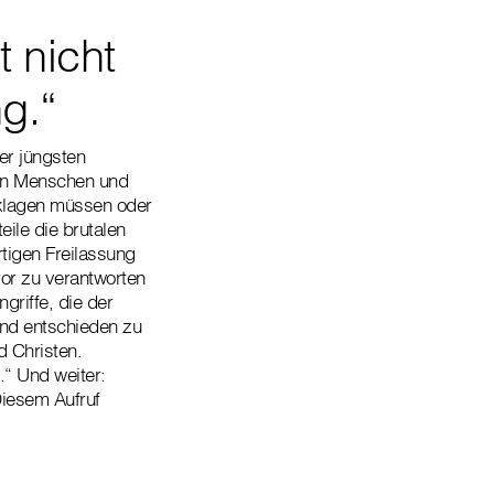
t nicht
g.“
er jüngsten
den Menschen und
beklagen müssen oder
ile die brutalen
rtigen Freilassung
ror zu verantworten
griffe, die der
und entschieden zu
d Christen.
.“ Und weiter:
Diesem Aufruf