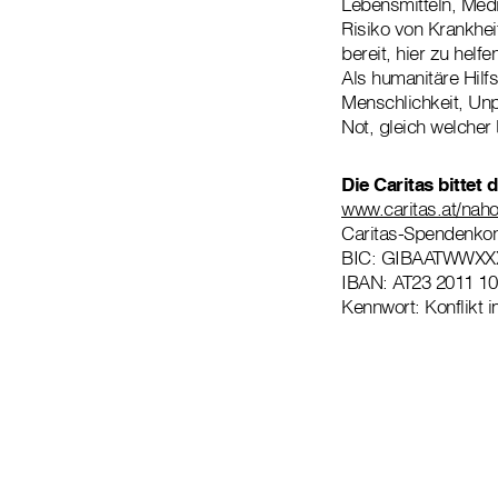
Lebensmitteln, Med
Risiko von Krankhei
bereit, hier zu hel
Als humanitäre Hilfs
Menschlichkeit, Unp
Not, gleich welcher R
Die Caritas bittet
www.caritas.at/nahos
Caritas-Spendenko
BIC: GIBAATWWXX
IBAN: AT23 2011 10
Kennwort: Konflikt