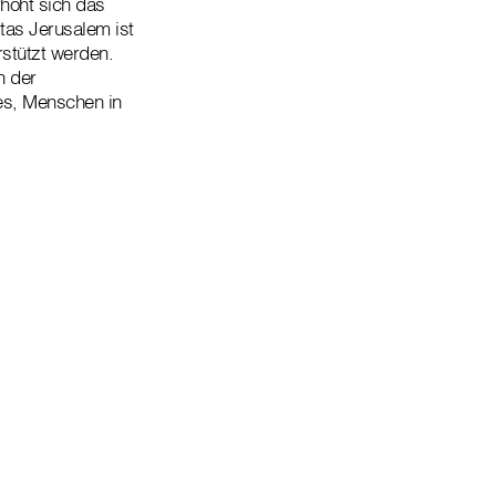
höht sich das
tas Jerusalem ist
rstützt werden.
n der
 es, Menschen in