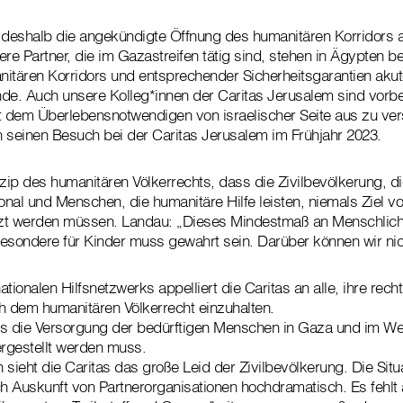
 deshalb die angekündigte Öffnung des humanitären Korridors a
re Partner, die im Gazastreifen tätig sind, stehen in Ägypten be
itären Korridors und entsprechender Sicherheitsgarantien akute 
unde. Auch unsere Kolleg*innen der Caritas Jerusalem sind vorbe
t dem Überlebensnotwendigen von israelischer Seite aus zu ve
an seinen Besuch bei der Caritas Jerusalem im Frühjahr 2023.
zip des humanitären Völkerrechts, dass die Zivilbevölkerung, die 
nal und Menschen, die humanitäre Hilfe leisten, niemals Ziel vo
zt werden müssen. Landau: „Dieses Mindestmaß an Menschlichk
esondere für Kinder muss gewahrt sein. Darüber können wir nic
tionalen Hilfsnetzwerks appelliert die Caritas an alle, ihre recht
h dem humanitären Völkerrecht einzuhalten.
ss die Versorgung der bedürftigen Menschen in Gaza und im Wes
ergestellt werden muss.
n sieht die Caritas das große Leid der Zivilbevölkerung. Die Situ
ch Auskunft von Partnerorganisationen hochdramatisch. Es fehlt 