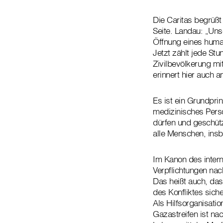
Die Caritas begrüßt
Seite. Landau: „Unse
Öffnung eines human
Jetzt zählt jede St
Zivilbevölkerung mi
erinnert hier auch 
Es ist ein Grundprin
medizinisches Perso
dürfen und geschüt
alle Menschen, insb
Im Kanon des interna
Verpflichtungen nac
Das heißt auch, da
des Konfliktes sich
Als Hilfsorganisatio
Gazastreifen ist na