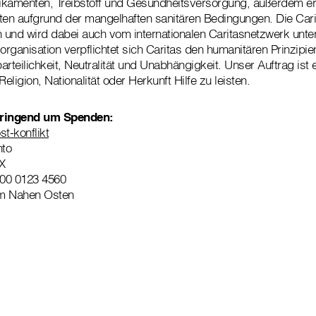
ikamenten, Treibstoff und Gesundheitsversorgung, außerdem er
ten aufgrund der mangelhaften sanitären Bedingungen. Die Cari
fen und wird dabei auch vom internationalen Caritasnetzwerk unte
organisation verpflichtet sich Caritas den humanitären Prinzipie
arteilichkeit, Neutralität und Unabhängigkeit. Unser Auftrag ist
eligion, Nationalität oder Herkunft Hilfe zu leisten.
 dringend um Spenden:
t-konflikt
nto
X
00 0123 4560
 im Nahen Osten