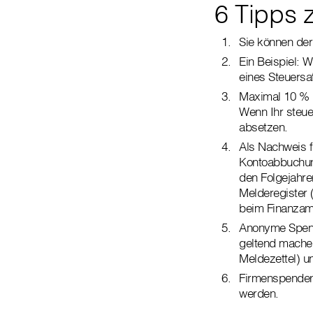
6 Tipps 
Sie können de
Ein Beispiel: 
eines Steuersa
Maximal 10 % I
Wenn Ihr steue
absetzen.
Als Nachweis f
Kontoabbuchung
den Folgejahre
Melderegister 
beim Finanzam
Anonyme Spend
geltend machen
Meldezettel) u
Firmenspenden
werden.