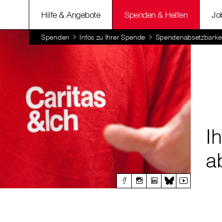
Hilfe & Angebote
Spenden & Helfen
Jo
Spenden
Infos zu Ihrer Spende
Spendenabsetzbarkei
I
a