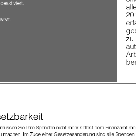
deaktiviert.
al
20
vieren.
er
ge
zu
aut
Ar
ber
etzbarkeit
 müssen Sie Ihre Spenden nicht mehr selbst dem Finanzamt me
zu machen. Im Zuge einer Gesetzesänderung sind alle Spenden,