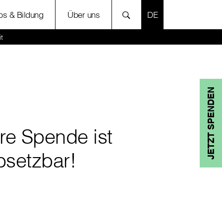
SPRACHE AUSWÄH
bs & Bildung
Über uns
t
JETZT SPENDEN
hre Spende ist
bsetzbar!