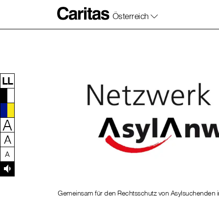
Österreich
Zum Inhalt dieser Seite
Zur Navigation
Zum Footer dieser Seite
LL
A
A
A
Gemeinsam für den Rechtsschutz von Asylsuchenden i