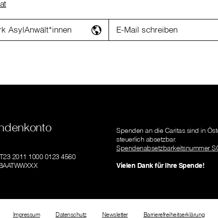
at
k AsylAnwält*innen
E-Mail schreiben
ndenkonto
Spenden an die Caritas sind in Öst
steuerlich absetzbar.
Spendenabsetzbarkeitsnummer S
AT23 2011 1000 0123 4560
GIBAATWWXXX
Vielen Dank für Ihre Spende!
Impressum
Datenschutz
Newsletter
Barrierefreiheitserklärung