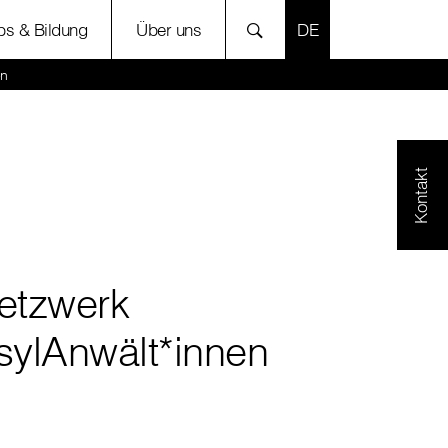
SPRACHE AUSWÄH
bs & Bildung
Über uns
en
Kontakt
etzwerk
sylAnwält*innen