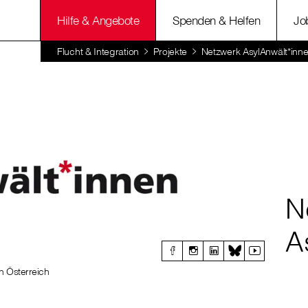
Hilfe & Angebote
Spenden & Helfen
Jo
Flucht & Integration
Projekte
Netzwerk AsylAnwält*inn
N
A
n Österreich