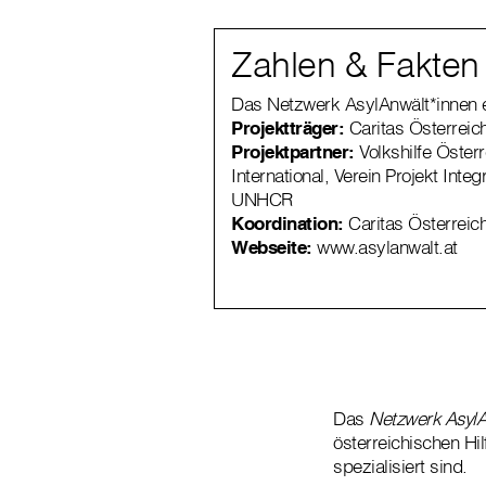
Zahlen & Fakten
Das Netzwerk
AsylAnwält*innen e
Projektträger:
Caritas Österreic
Projektpartner:
Volkshilfe Öster
International, Verein Projekt Inte
UNHCR
Koordination:
Caritas Österreic
Webseite:
www.asylanwalt.at
Das
Netzwerk AsylA
österreichischen Hi
spezialisiert sind.