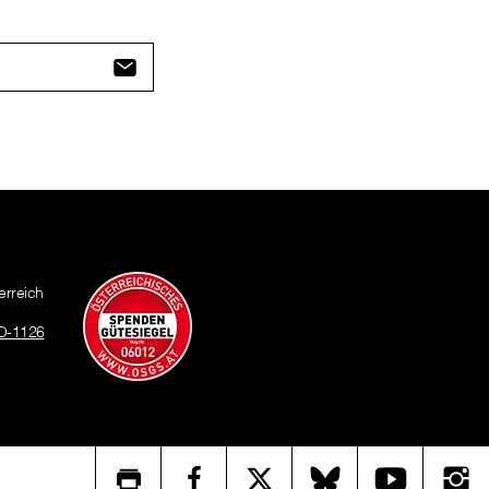
erreich
O-1126