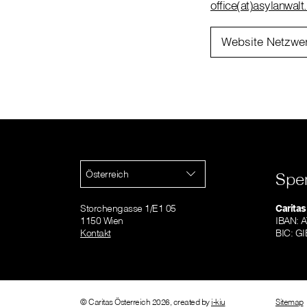
office(at)asylanwalt.
Website Netzwer
Österreich
Spe
Storchengasse 1/E1 05
Caritas
1150 Wien
IBAN: 
Kontakt
BIC: 
© Caritas Österreich 2026, created by
i-kiu
Sitemap