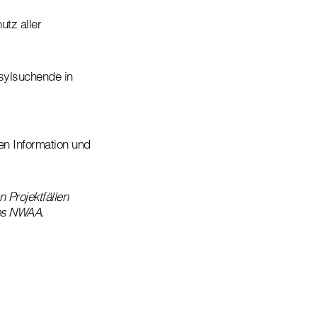
tz aller
Asylsuchende in
n Information und
 Projektfällen
des NWAA.