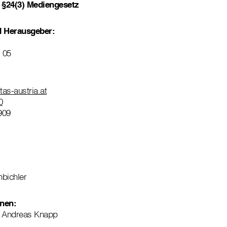
§24(3) Mediengesetz
d Herausgeber:
 05
itas-austria.at
0
909
nbichler
nnen:
I Andreas Knapp