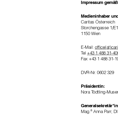
Impressum gemäß 
Medieninhaber un
Caritas Österreich
Storchengasse 1/E1
1150 Wien
E-Mail:
office(at)car
Tel
+43 1 488 31-40
Fax +43 1 488 31-1
DVR-Nr. 0602 329
Präsidentin:
Nora Tödtling-Muse
Generalsekretär*i
a
Mag.
Anna Parr, D