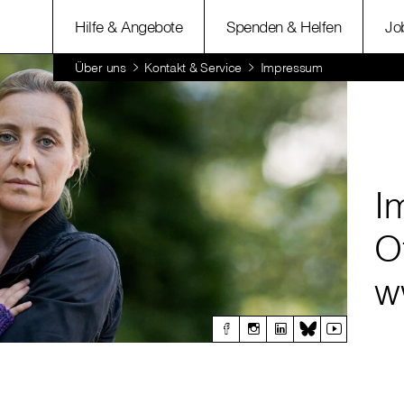
Hilfe & Angebote
Spenden & Helfen
Jo
Über uns
Kontakt & Service
Impressum
I
O
w