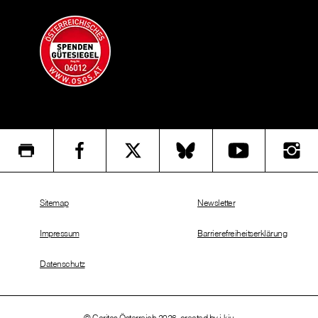
Sitemap
Newsletter
Impressum
Barrierefreiheitserklärung
Datenschutz
© Caritas Österreich 2026, created by
i-kiu