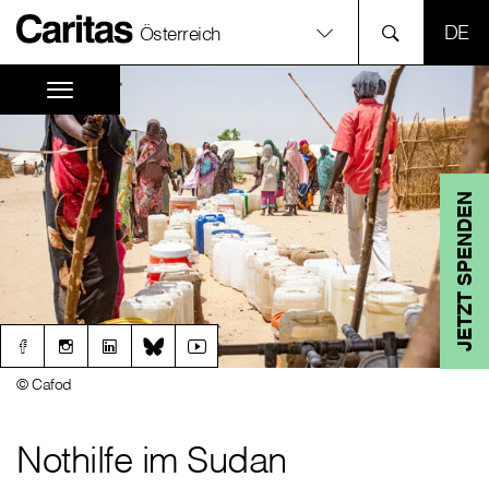
SPR
Österreich
JETZT SPENDEN
© Cafod
Nothilfe im Sudan