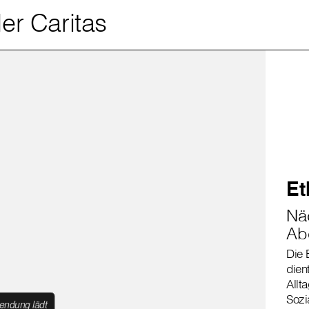
der Caritas
Et
Nä
Ab
Die 
dien
Allta
Sozi