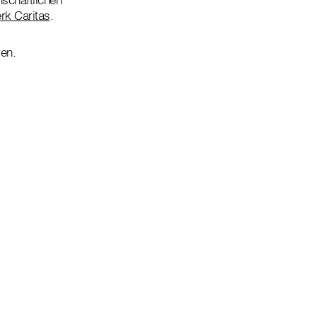
rk Caritas
.
ren.