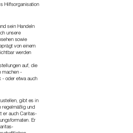
ls Hilfsorganisation
und sein Handeln
uch unsere
insehen sowie
geprägt von einem
sichtbar werden
tellungen auf, die
h machen -
k - oder etwa auch
ellen, gibt es in
ich regelmäßig und
t er auch Caritas-
ldungsformaten. Er
aritas-
schaftlichen