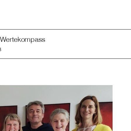
d
s Wertekompass
B