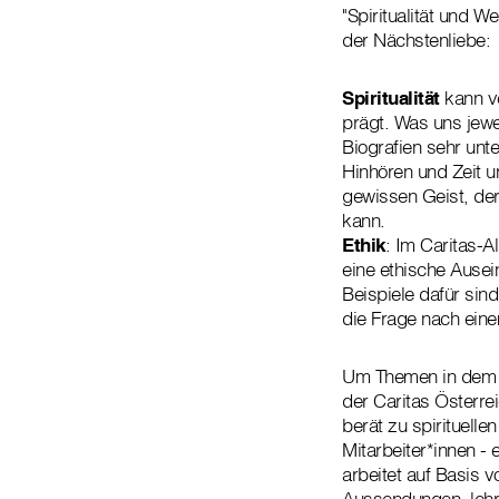
"Spiritualität und W
der Nächstenliebe:
Spiritualität
kann v
prägt. Was uns jewei
Biografien sehr unt
Hinhören und Zeit 
gewissen Geist, de
kann.
Ethik
: Im Caritas-A
eine ethische Ausei
Beispiele dafür sin
die Frage nach ein
Um Themen in dem Z
der Caritas Österre
berät zu spirituelle
Mitarbeiter*innen - 
arbeitet auf Basis v
Aussendungen, lehr