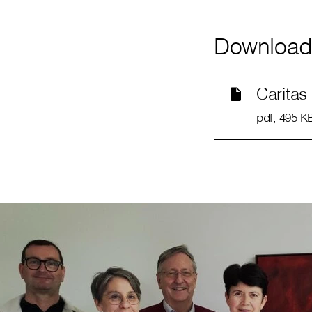
Downloa
Carita
pdf
, 495 K