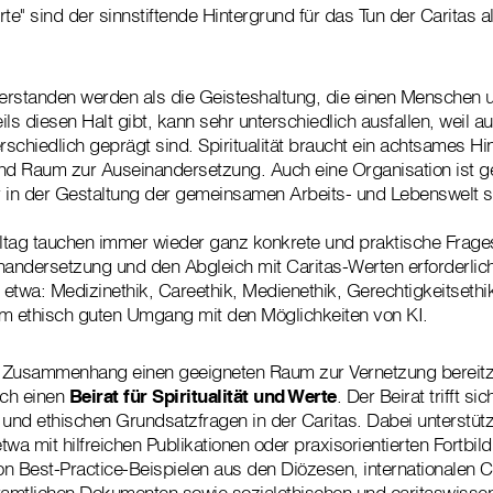
erte" sind der sinnstiftende Hintergrund für das Tun der Caritas a
erstanden werden als die Geisteshaltung, die einen Menschen 
ls diesen Halt gibt, kann sehr unterschiedlich ausfallen, weil a
erschiedlich geprägt sind. Spiritualität braucht ein achtsames H
und Raum zur Auseinandersetzung. Auch eine Organisation ist 
r in der Gestaltung der gemeinsamen Arbeits- und Lebenswelt 
lltag tauchen immer wieder ganz konkrete und praktische Frages
nandersetzung und den Abgleich mit Caritas-Werten erforderlic
d etwa: Medizinethik, Careethik, Medienethik, Gerechtigkeitsethi
em ethisch guten Umgang mit den Möglichkeiten von KI.
usammenhang einen geeigneten Raum zur Vernetzung bereitzust
ich einen
Beirat für Spiritualität und Werte
. Der Beirat trifft s
n und ethischen Grundsatzfragen in der Caritas. Dabei unterstütz
etwa mit hilfreichen Publikationen oder praxisorientierten Fortbi
on Best-Practice-Beispielen aus den Diözesen, internationalen C
amtlichen Dokumenten sowie sozialethischen und caritaswissen