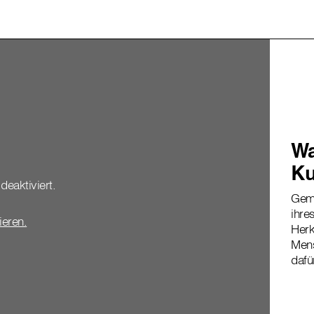
Wa
Ku
deaktiviert.
Geme
ihre
vieren.
Herk
Mens
dafü