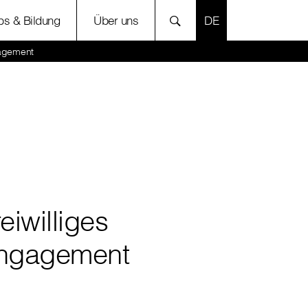
SPRACHE AUSWÄH
bs & Bildung
Über uns
gagement
eiwilliges
ngagement