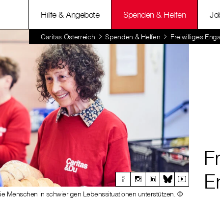
Hilfe & Angebote
Spenden & Helfen
Jo
Caritas Österreich
Spenden & Helfen
Freiwilliges En
Fr
E
sie Menschen in schwierigen Lebenssituationen unterstützen. ©