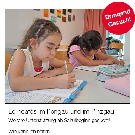
D
ri
n
g
e
n
d
G
e
s
u
c
ht
Lerncafés im Pongau und im Pinzgau
Weitere Unterstützung ab Schulbeginn gesucht!
Wie kann ich helfen