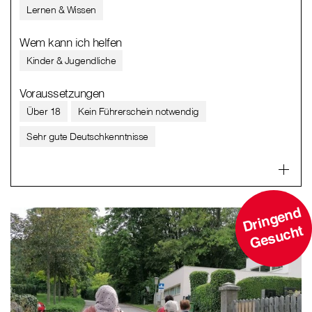
Lernen & Wissen
Wem kann ich helfen
Kinder & Jugendliche
Voraussetzungen
Über 18
Kein Führerschein notwendig
Sehr gute Deutschkenntnisse
D
ri
n
g
e
n
d
G
e
s
u
c
ht