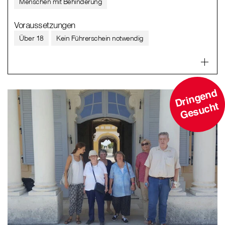
Menschen mit Behinderung
Voraussetzungen
Über 18
Kein Führerschein notwendig
D
ri
n
g
e
n
d
G
e
s
u
c
ht