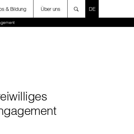
SPRACHE AUSWÄH
bs & Bildung
Über uns
gagement
eiwilliges
ngagement