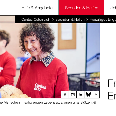
Hilfe & Angebote
Spenden & Helfen
Jo
Caritas Österreich
Spenden & Helfen
Freiwilliges En
Fr
E
sie Menschen in schwierigen Lebenssituationen unterstützen. ©