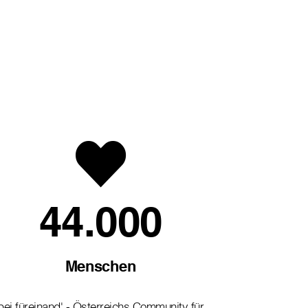
44.000
Menschen
bei füreinand' - Österreichs Community für