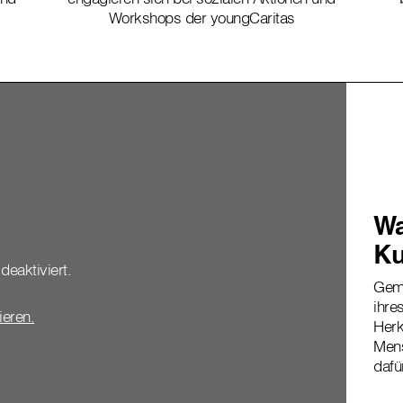
Workshops der youngCaritas
Wa
Ku
deaktiviert.
Geme
ihre
vieren.
Herk
Mens
dafü