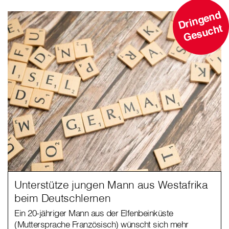
D
ri
n
g
e
n
d
G
e
s
u
c
ht
Unterstütze jungen Mann aus Westafrika
beim Deutschlernen
Ein 20-jähriger Mann aus der Elfenbeinküste
(Muttersprache Französisch) wünscht sich mehr