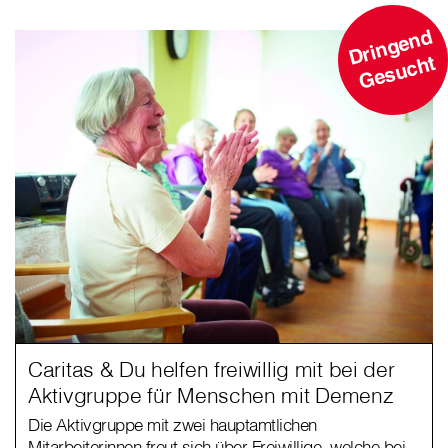
D
ri
n
g
e
n
d
G
e
s
u
c
ht
Caritas & Du helfen freiwillig mit bei der
Aktivgruppe für Menschen mit Demenz
Die Aktivgruppe mit zwei hauptamtlichen
Mitarbeiterinnen freut sich über Freiwillige, welche bei