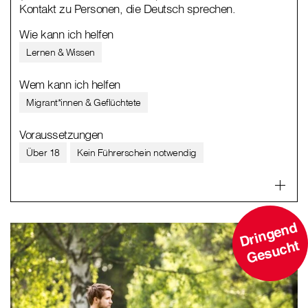
Kontakt zu Personen, die Deutsch sprechen.
Wie kann ich helfen
Lernen & Wissen
Wem kann ich helfen
Migrant*innen & Geflüchtete
Voraussetzungen
Über 18
Kein Führerschein notwendig
D
ri
n
g
e
n
d
G
e
s
u
c
ht