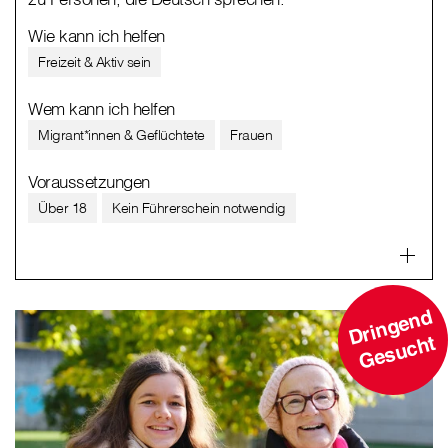
Wie kann ich helfen
Freizeit & Aktiv sein
Wem kann ich helfen
Migrant*innen & Geflüchtete
Frauen
Voraussetzungen
Über 18
Kein Führerschein notwendig
D
ri
n
g
e
n
d
G
e
s
u
c
ht