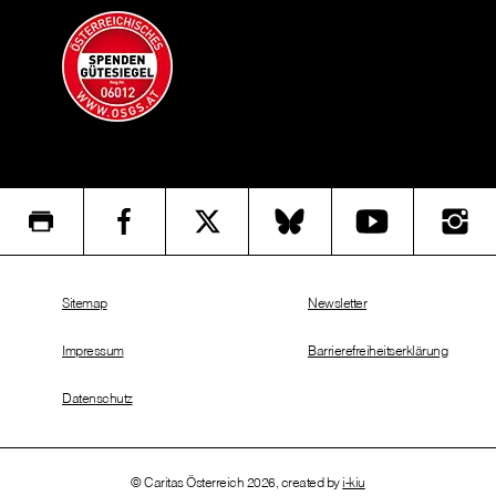
Sitemap
Newsletter
Impressum
Barrierefreiheitserklärung
Datenschutz
© Caritas Österreich 2026, created by
i-kiu