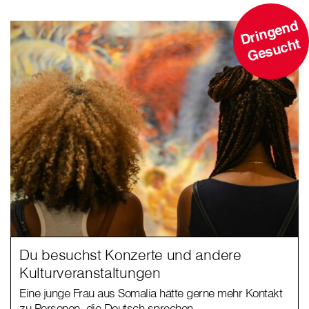
D
ri
n
g
e
n
d
G
e
s
u
c
ht
Du besuchst Konzerte und andere
Kulturveranstaltungen
Eine junge Frau aus Somalia hätte gerne mehr Kontakt
zu Personen, die Deutsch sprechen.