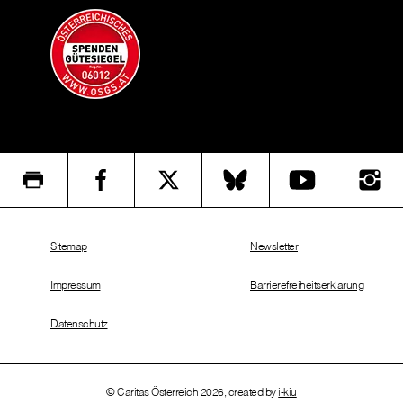
Sitemap
Newsletter
Impressum
Barrierefreiheitserklärung
Datenschutz
© Caritas Österreich 2026, created by
i-kiu