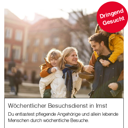
D
ri
n
g
e
n
d
G
e
s
u
c
ht
Wöchentlicher Besuchsdienst in Imst
Du entlastest pflegende Angehörige und allein lebende
Menschen durch wöchentliche Besuche.