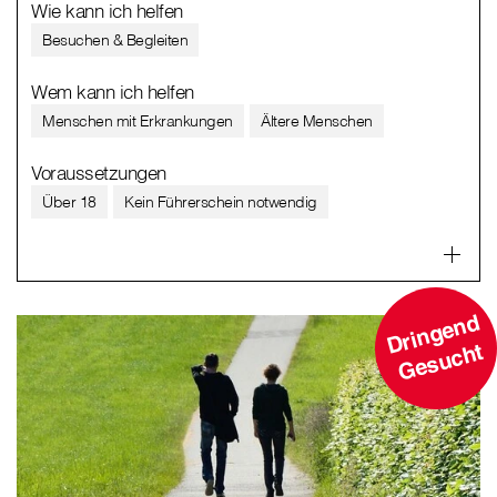
Wie kann ich helfen
Besuchen & Begleiten
Wem kann ich helfen
Menschen mit Erkrankungen
Ältere Menschen
Voraussetzungen
Über 18
Kein Führerschein notwendig
D
ri
n
g
e
n
d
G
e
s
u
c
ht