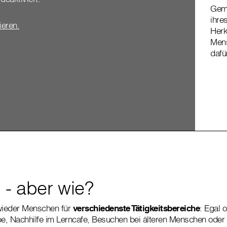
Geme
ihre
vieren.
Herk
Mens
dafü
 - aber wie?
wieder Menschen für
verschiedenste Tätigkeitsbereiche
: Egal 
e, Nachhilfe im Lerncafe, Besuchen bei älteren Menschen ode