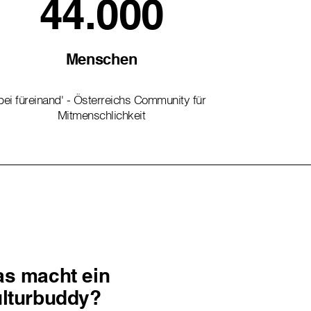
44.000
Menschen
bei füreinand' - Österreichs Community für
Mitmenschlichkeit
s macht ein
lturbuddy?