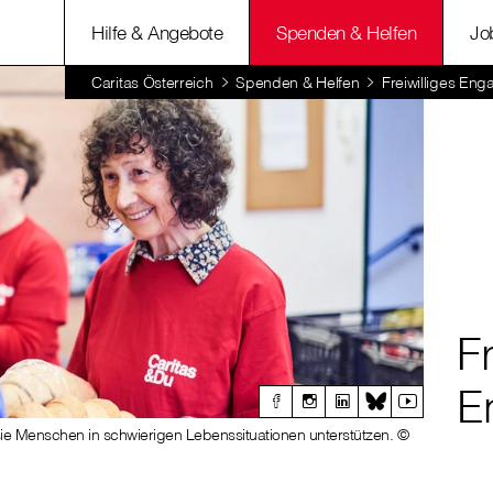
Hilfe & Angebote
Spenden & Helfen
Jo
Caritas Österreich
Spenden & Helfen
Freiwilliges En
Fr
E
sie Menschen in schwierigen Lebenssituationen unterstützen. ©