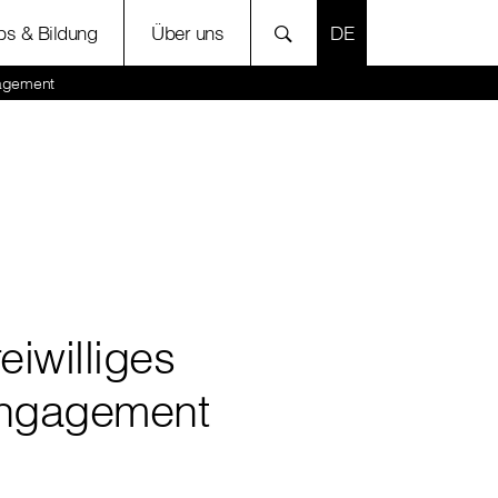
SPRACHE AUSWÄH
bs & Bildung
Über uns
gagement
eiwilliges
ngagement