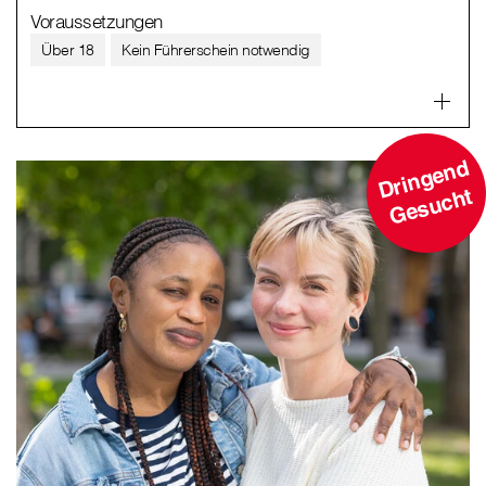
Voraussetzungen
Über 18
Kein Führerschein notwendig
D
ri
n
g
e
n
d
G
e
s
u
c
ht