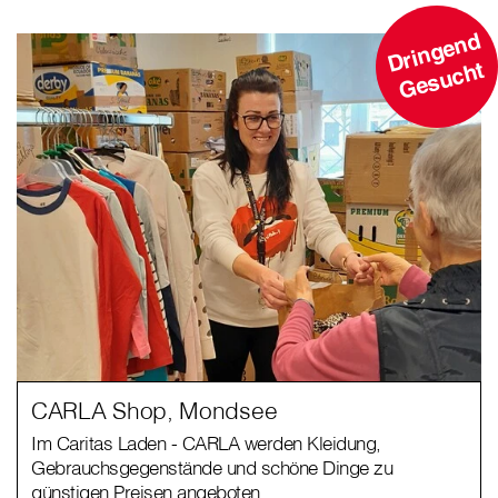
D
ri
n
g
e
n
d
G
e
s
u
c
ht
CARLA Shop, Mondsee
Im Caritas Laden - CARLA werden Kleidung,
Gebrauchsgegenstände und schöne Dinge zu
günstigen Preisen angeboten.