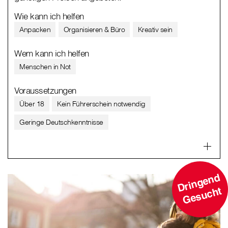
Wie kann ich helfen
Anpacken
Organisieren & Büro
Kreativ sein
Wem kann ich helfen
Menschen in Not
Voraussetzungen
Über 18
Kein Führerschein notwendig
Geringe Deutschkenntnisse
D
ri
n
g
e
n
d
G
e
s
u
c
ht