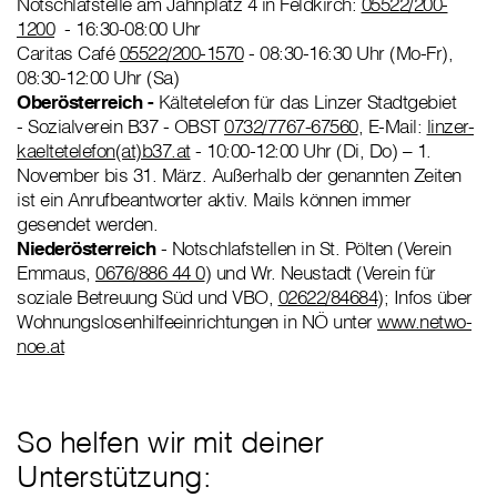
Notschlafstelle am Jahnplatz 4 in Feldkirch:
05522/200-
1200
- 16:30-08:00 Uhr
Caritas Café
05522/200-1570
- 08:30-16:30 Uhr (Mo-Fr),
08:30-12:00 Uhr (Sa)
Oberösterreich -
Kältetelefon für das Linzer Stadtgebiet
- Sozialverein B37 - OBST
0732/7767-67560
, E-Mail:
linzer-
kaeltetelefon(at)b37.at
- 10:00-12:00 Uhr (Di, Do) – 1.
November bis 31. März. Außerhalb der genannten Zeiten
ist ein Anrufbeantworter aktiv. Mails können immer
gesendet werden.
Niederösterreich
- Notschlafstellen in St. Pölten (Verein
Emmaus,
0676/886 44 0
) und Wr. Neustadt (Verein für
soziale Betreuung Süd und VBO,
02622/84684
); Infos über
Wohnungslosenhilfeeinrichtungen in NÖ unter
www.netwo-
noe.at
So helfen wir mit deiner
Unterstützung: