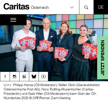
SPR
Österreich
JETZT SPENDEN
v.l.n.r.: Philipp Hansa (Ö3-Moderator), Walter Oblin (Generaldirektor
Österreichische Post AG), Nora Tödtling-Musenbichler (Caritas-
Präsidentin) und Gabi Hiller (Ö3-Moderatorin) beim Start der Ö3-
Wundertüte 2025 © ORF/Roman Zach-Kiesling