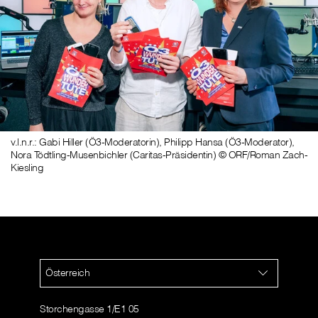
v.l.n.r.: Gabi Hiller (Ö3-Moderatorin), Philipp Hansa (Ö3-Moderator),
Nora Tödtling-Musenbichler (Caritas-Präsidentin) © ORF/Roman Zach-
Kiesling
Österreich
Storchengasse 1/E1 05