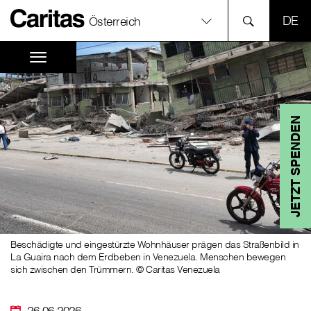
SPR
Österreich
JETZT SPENDEN
Beschädigte und eingestürzte Wohnhäuser prägen das Straßenbild in
La Guaira nach dem Erdbeben in Venezuela. Menschen bewegen
sich zwischen den Trümmern. © Caritas Venezuela
26.06.2026