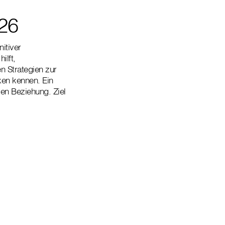
026
itiver
ilft,
n Strategien zur
ken kennen. Ein
ven Beziehung. Ziel