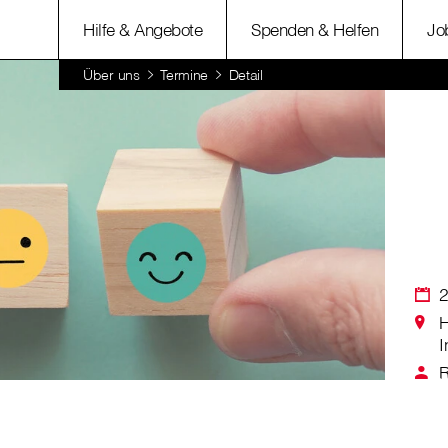
Hilfe & Angebote
Spenden & Helfen
Jo
Über uns
Termine
Detail
2
H
I
R