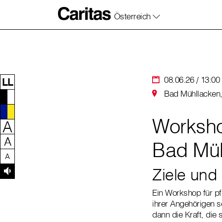
Österreich
Zum Inhalt dieser Seite
Zur Navigation
Zum Footer dieser Seite
08.06.26 / 13:00
LL
Bad Mühllacken,
Worksho
A
A
Bad Müh
A
Ziele und 
Ein Workshop für pf
ihrer Angehörigen s
dann die Kraft, die