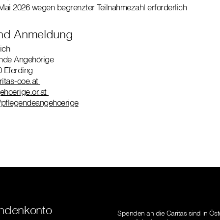
Mai 2026 wegen begrenzter Teilnahmezahl erforderlich
und Anmeldung
ich
ende Angehörige
0 Eferding
ritas-ooe.at
hoerige.or.at
pflegendeangehoerige
ndenkonto
Spenden an die Caritas sind in Öst