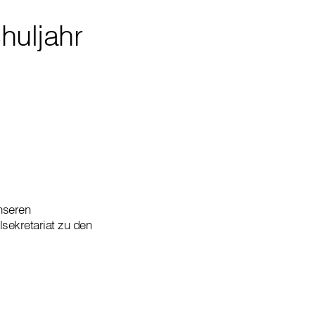
uljahr
nseren
sekretariat zu den