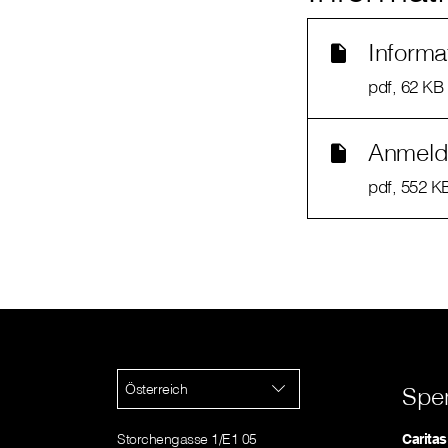
Informa
pdf
, 62 KB
Anmeld
pdf
, 552 K
Österreich
Spe
Storchengasse 1/E1 05
Caritas