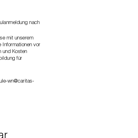
hulanmeldung nach
se mit unserem
e Informationen vor
n und Kosten
ildung für
hule-wn@caritas-
ar