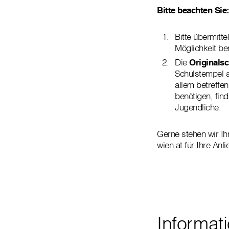
Bitte beachten Sie
Bitte übermitte
Möglichkeit be
Die
Originalsc
Schulstempel a
allem betreff
benötigen, fin
Jugendliche.
Gerne stehen wir Ih
wien.at für Ihre An
Informat