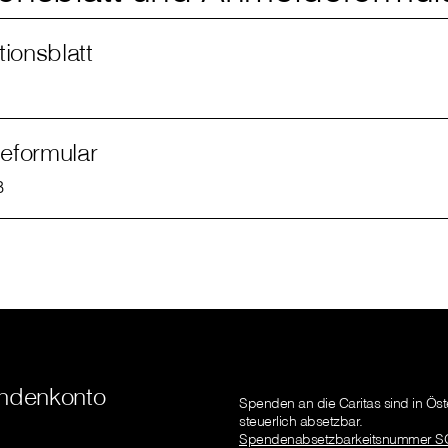
tionsblatt
eformular
B
ndenkonto
Spenden an die Caritas sind in Öst
steuerlich absetzbar.
Spendenabsetzbarkeitsnummer S