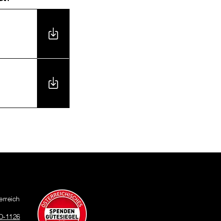
erreich
O-1126