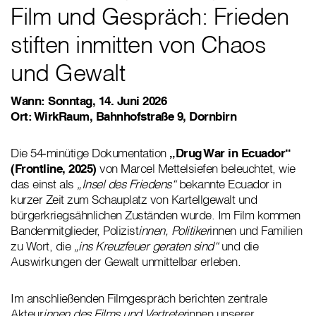
Film und Gespräch: Frieden
stiften inmitten von Chaos
und Gewalt
Wann: Sonntag, 14. Juni 2026
Ort: WirkRaum, Bahnhofstraße 9, Dornbirn
Die 54‑minütige Dokumentation
„Drug War in Ecuador“
(Frontline, 2025)
von Marcel Mettelsiefen beleuchtet, wie
das einst als
„Insel des Friedens“
bekannte Ecuador in
kurzer Zeit zum Schauplatz von Kartellgewalt und
bürgerkriegsähnlichen Zuständen wurde. Im Film kommen
Bandenmitglieder, Polizist
innen, Politiker
innen und Familien
zu Wort, die
„ins Kreuzfeuer geraten sind“
und die
Auswirkungen der Gewalt unmittelbar erleben.
Im anschließenden Filmgespräch berichten zentrale
Akteur
innen des Films und Vertreter
innen unserer