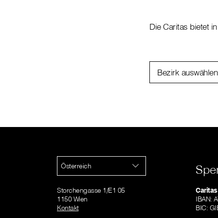
Die Caritas bietet 
Bezirk auswählen
Österreich
Spe
Storchengasse 1/E1 05
Caritas
1150 Wien
IBAN: 
Kontakt
BIC: 