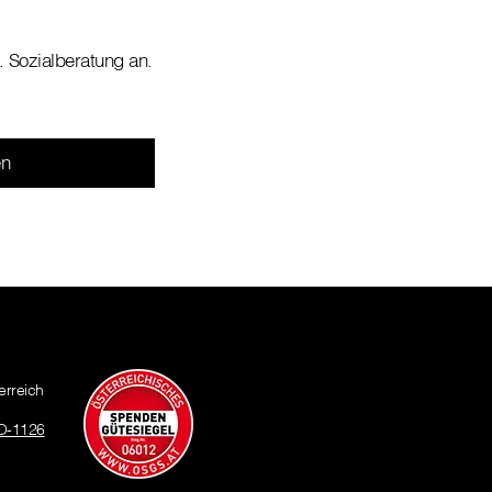
. Sozialberatung an.
erreich
O-1126