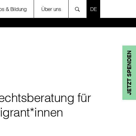
SPRACHE AUSWÄH
bs & Bildung
Über uns
JETZT SPENDEN
echtsberatung für
igrant*innen