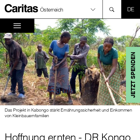
SPR
Österreich
JETZT SPENDEN
Das Projekt in Kabongo stärkt Ernährungssicherheit und Einkommen
von Kleinbauernfamilien
Hoffnung ernten - DR Kongo