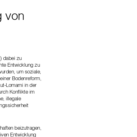
 von
) dabei zu
hte Entwicklung zu
wurden, um soziale,
l einer Bodenreform,
aut-Lomami in der
urch Konflikte im
, illegale
ngssicherheit
chaften beizutragen,
siven Entwicklung