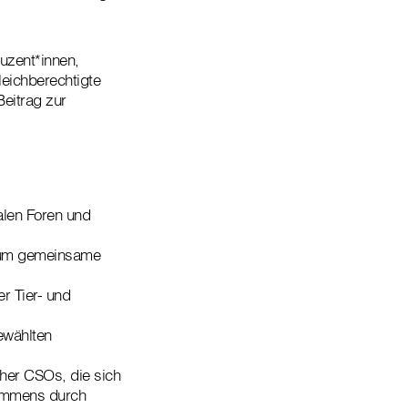
duzent*innen,
leichberechtigte
eitrag zur
alen Foren und
 um gemeinsame
r Tier- und
ewählten
cher CSOs, die sich
kommens durch