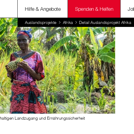
Hilfe & Angebote
Spenden & Helfen
Jo
Auslandsprojekte
Afrika
Detail Auslandsprojekt Afrika
haltigen Landzugang und Ernährungssicherheit