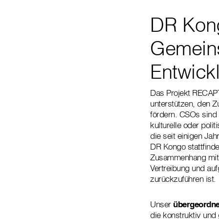
DR Kon
Gemeins
Entwick
Das Projekt RECAPTE
unterstützen, den 
fördern. CSOs sind
kulturelle oder poli
die seit einigen Ja
DR Kongo stattfindet
Zusammenhang mit de
Vertreibung und au
zurückzuführen ist.
Unser
übergeordne
die konstruktiv und