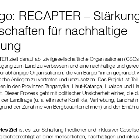
go: RECAPTER – Stärkung
chaften für nachhaltige
lung
R zielt darauf ab, zivilgesellschaftliche Organisationen (CSOs
Zugang zum Land zu verbessern und eine nachhaltige und gerec
 unabhängige Organisationen, die von Bürger*innen gegründet 
tische Anliegen zu vertreten und umzusetzen. Das Projekt ist Tei
hren in den Provinzen Tanganyika, Haut-Katanga, Lualaba und H
. Dieser Prozess geht mit politischer Unsicherheit einher, die d
r Landfrage (u. a. ethnische Konflikte, Vertrebung, Landnahme
fgrund der Zunahme von Bergbauunternehmen) und der Ernähru
tes Ziel
ist es, zur Schaffung friedlicher und inklusiver Gesells
 gleichberechtigt an einer menschlichen, nachhaltigen und inklu