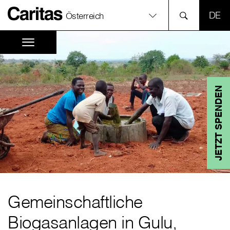
SPR
Österreich
JETZT SPENDEN
Gemeinschaftliche
Biogasanlagen in Gulu,