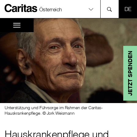
SPR
Österreich
JETZT SPENDEN
Unterstützung und Führsorge im Rahmen der Caritas-
Hauskrankenpflege. © Jork Weismann
Hauskrankenpflege und