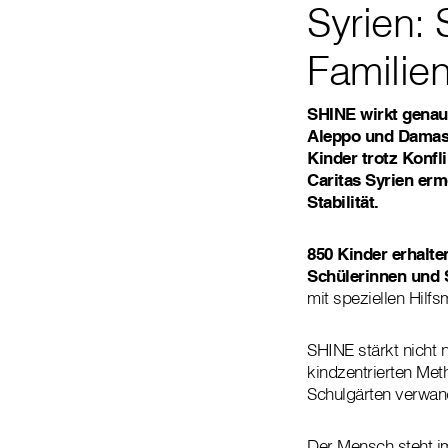
Syrien: 
Familie
SHINE wirkt genaue
Aleppo und Damask
Kinder trotz Konf
Caritas Syrien erm
Stabilität.
850 Kinder erhalte
Schülerinnen und S
mit speziellen Hilfs
SHINE stärkt nicht n
kindzentrierten Me
Schulgärten verwand
Der Mensch steht i