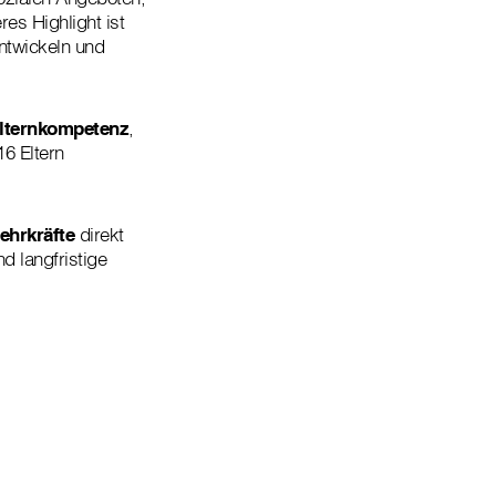
es Highlight ist
entwickeln und
lternkompetenz
,
16 Eltern
ehrkräfte
direkt
d langfristige