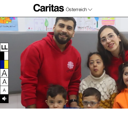
Österreich
Zum Inhalt dieser Seite
Zur Navigation
Zum Footer dieser Seite
LL
A
A
A