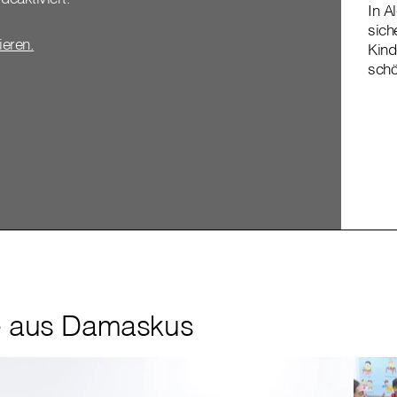
In A
sich
vieren.
Kind
schö
e aus Damaskus