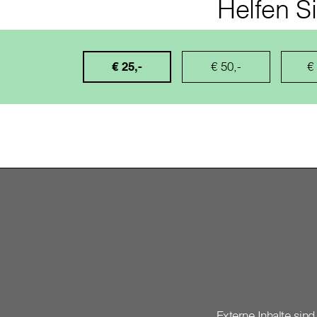
Helfen Si
€ 25,-
€ 50,-
€
Externe Inhalte sind 