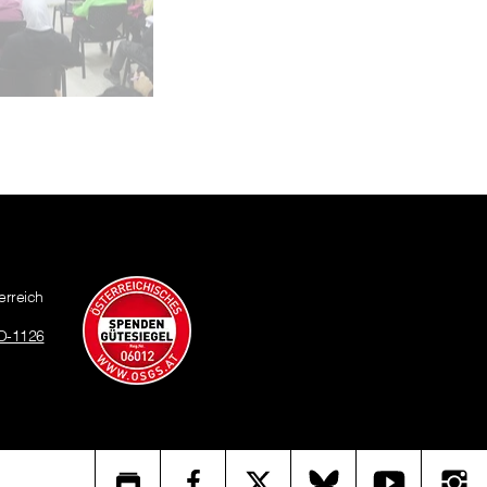
lter Förderunterricht auch für Kinder mit Behinderung.
erreich
O-1126