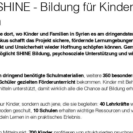
SHINE - Bildung für Kinde
n
 dort, wo Kinder und Familien in Syrien es am dringendste
us schafft das Projekt sichere, fördernde Lernumgebungen
likt und Unsicherheit wieder Hoffnung schöpfen können. Ge
öglicht SHINE Bildung, psychosoziale Unterstützung und wi
n dringend benötigte Schulmaterialien
, weitere
350 besonder
chüler gezielten Förderunterricht
bekommen. Kinder mit Beh
mitteln unterstützt, damit wirklich alle die Chance auf Bildung erh
ur Kinder, sondern auch jene, die sie begleiten:
40 Lehrkräfte
w
thoden geschult,
10 Schulen
erhalten wichtige Ressourcen und vi
eln Lernen in ein praktisches Erlebnis.
m Mittelpunkt:
700 Kinder
profitieren von strukturierten psycho