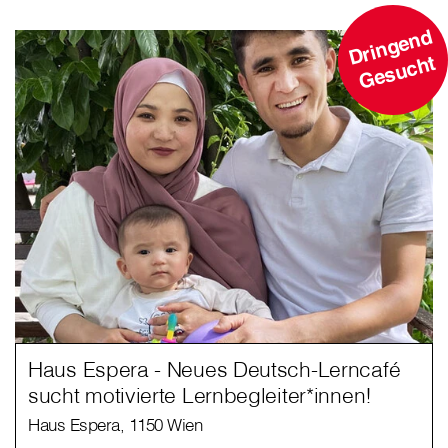
D
ri
n
g
e
n
d
G
e
s
u
c
ht
Haus Espera - Neues Deutsch-Lerncafé
sucht motivierte Lernbegleiter*innen!
Haus Espera, 1150 Wien