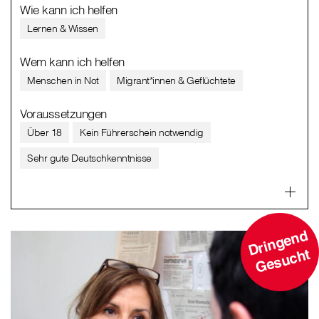
Wie kann ich helfen
Lernen & Wissen
Wem kann ich helfen
Menschen in Not
Migrant*innen & Geflüchtete
Voraussetzungen
Über 18
Kein Führerschein notwendig
Sehr gute Deutschkenntnisse
D
ri
n
g
e
n
d
G
e
s
u
c
ht