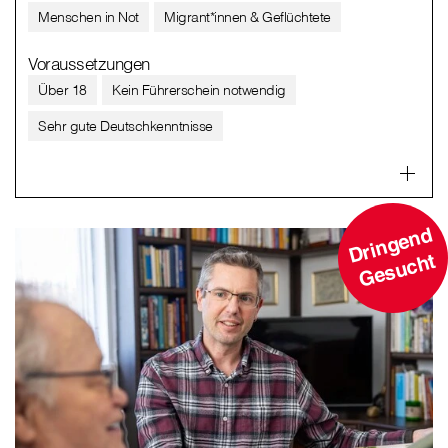
Menschen in Not
Migrant*innen & Geflüchtete
Voraussetzungen
Über 18
Kein Führerschein notwendig
Sehr gute Deutschkenntnisse
D
ri
n
g
e
n
d
G
e
s
u
c
ht