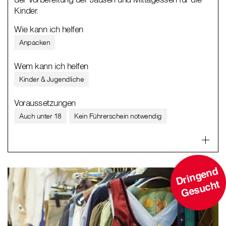
Kinder.
Wie kann ich helfen
Anpacken
Wem kann ich helfen
Kinder & Jugendliche
Voraussetzungen
Auch unter 18
Kein Führerschein notwendig
D
ri
n
g
e
n
d
G
e
s
u
c
ht