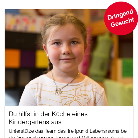
D
ri
n
g
e
n
d
G
e
s
u
c
ht
Du hilfst in der Küche eines
Kindergartens aus
Unterstütze das Team des Treffpunkt Lebensraums bei
der Vorbereitung der Jausen und Mittagessen für die