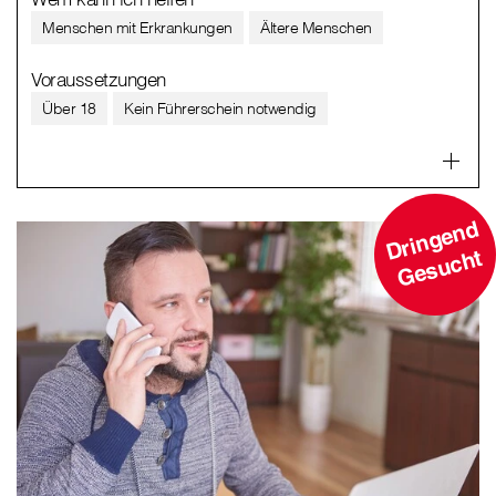
Menschen mit Erkrankungen
Ältere Menschen
Voraussetzungen
Über 18
Kein Führerschein notwendig
D
ri
n
g
e
n
d
G
e
s
u
c
ht