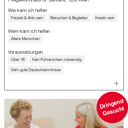
Wie kann ich helfen
Freizeit & Aktiv sein
Besuchen & Begleiten
Kreativ sein
Wem kann ich helfen
Ältere Menschen
Voraussetzungen
Über 18
Kein Führerschein notwendig
Sehr gute Deutschkenntnisse
D
ri
n
g
e
n
d
G
e
s
u
c
ht