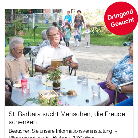
D
ri
n
g
e
n
d
G
e
s
u
c
ht
St. Barbara sucht Menschen, die Freude
schenken
Besuchen Sie unsere Informationsveranstaltung! -
Pflegewohnhaus St. Barbara, 1230 Wien